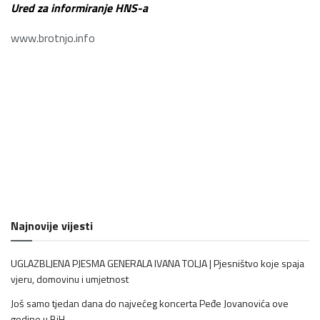
U
red za informiranje HNS-a
www.brotnjo.info
Najnovije vijesti
UGLAZBLJENA PJESMA GENERALA IVANA TOLJA | Pjesništvo koje spaja
vjeru, domovinu i umjetnost
Još samo tjedan dana do najvećeg koncerta Peđe Jovanovića ove
godine u BiH