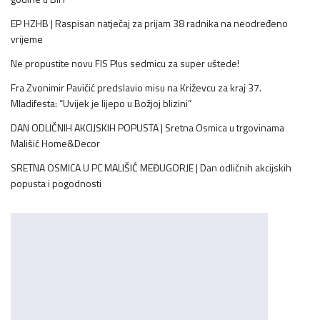
EP HZHB | Raspisan natječaj za prijam 38 radnika na neodređeno
vrijeme
Ne propustite novu FIS Plus sedmicu za super uštede!
Fra Zvonimir Pavičić predslavio misu na Križevcu za kraj 37.
Mladifesta: “Uvijek je lijepo u Božjoj blizini”
DAN ODLIČNIH AKCIJSKIH POPUSTA | Sretna Osmica u trgovinama
Mališić Home&Decor
SRETNA OSMICA U PC MALIŠIĆ MEĐUGORJE | Dan odličnih akcijskih
popusta i pogodnosti