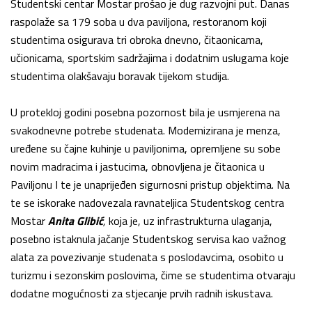
Studentski centar Mostar prošao je dug razvojni put. Danas
raspolaže sa 179 soba u dva paviljona, restoranom koji
studentima osigurava tri obroka dnevno, čitaonicama,
učionicama, sportskim sadržajima i dodatnim uslugama koje
studentima olakšavaju boravak tijekom studija.
U protekloj godini posebna pozornost bila je usmjerena na
svakodnevne potrebe studenata. Modernizirana je menza,
uređene su čajne kuhinje u paviljonima, opremljene su sobe
novim madracima i jastucima, obnovljena je čitaonica u
Paviljonu I te je unaprijeđen sigurnosni pristup objektima. Na
te se iskorake nadovezala ravnateljica Studentskog centra
Mostar
Anita Glibić
,
koja je, uz infrastrukturna ulaganja,
posebno istaknula jačanje Studentskog servisa kao važnog
alata za povezivanje studenata s poslodavcima, osobito u
turizmu i sezonskim poslovima, čime se studentima otvaraju
dodatne mogućnosti za stjecanje prvih radnih iskustava.