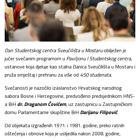
Dan Studentskog centra Sveučilišta u Mostaru
obilježen je
jučer svečanim programom u
Paviljonu I Studentskog centra,
ustanove koja djeluje kao stalna članica Sveučilišta u Mostaru i
pruža smještaj i prehranu za više od
450 studenata.
Svečanosti je nazočilo izaslanstvo Hrvatskog narodnog
sabora Bosne i Hercegovine, predvođeno predsjednikom HNS-
a BiH
dr. Draganom Čovićem
, uz zastupnicu u Zastupničkom
domu Parlamentarne skupštine BiH
Darijanu Filipović
.
Od objekata izgrađenih 1971. i 1981. godine, preko ratnih
oštećenja i obnove koja je uslijedila nakon 2008. godine,