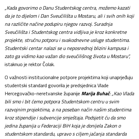
„Kada govorimo o Danu Studentskog centra, možemo kazati
da je to dijelom i Dan Sveučilišta u Mostaru, ali i svih onih koji
na različite načine podupiru njegov razvoj. Suradnja
Sveučilišta i Studentskog centra vidljiva je kroz konkretne
projekte, stručnu potporu i svakodnevne usluge studentima.
Studentski centar nalazi se u neposrednoj blizini kampusa i
zato ga vidimo kao važan dio sveučilišnog života u Mostaru“,
istaknuo je rektor Čolak.
O važnosti institucionalne potpore projektima koji unaprjeđuju
studentski standard govorila je predsjednica Vlade
Hercegovačko-neretvanske županije
Marija Buhač
:
„Kao Vlada
bili smo i bit ćemo potpora Studentskom centru u svim
razvojnim projektima, a na poseban način našim studentima
kroz stipendije i subvencije smještaja. Podsjetit ću da smo
jedina županija u Federaciji BiH koja je donijela Zakon o
studentskom standardu, upravo s ciljem jačanja standarda