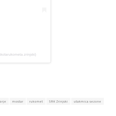
kolarukometa.zrinjski)
orje
mostar
rukomet
SRK Zrinjski
utakmica sezone