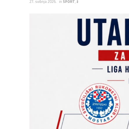
27. svibnja 2026.
in
SPORT
,
ž