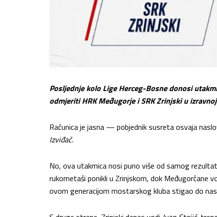
Posljednje kolo Lige Herceg-Bosne donosi utakmi
odmjeriti HRK Međugorje i SRK Zrinjski u izravno
Računica je jasna — pobjednik susreta osvaja naslov,
Izviđač.
No, ova utakmica nosi puno više od samog rezulta
rukometaši ponikli u Zrinjskom, dok Međugorčane v
ovom generacijom mostarskog kluba stigao do nas
S druge strane, Zrinjski danas vodi
Ivan Stojić,
trene