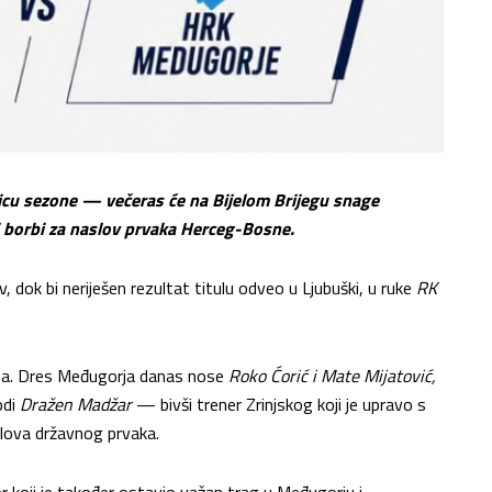
cu sezone — večeras će na Bijelom Brijegu snage
j borbi za naslov prvaka Herceg-Bosne.
 dok bi neriješen rezultat titulu odveo u Ljubuški, u ruke
RK
ta. Dres Međugorja danas nose
Roko Ćorić i Mate Mijatović,
odi
Dražen Madžar
— bivši trener Zrinjskog koji je upravo s
lova državnog prvaka.
r koji je također ostavio važan trag u Međugorju i