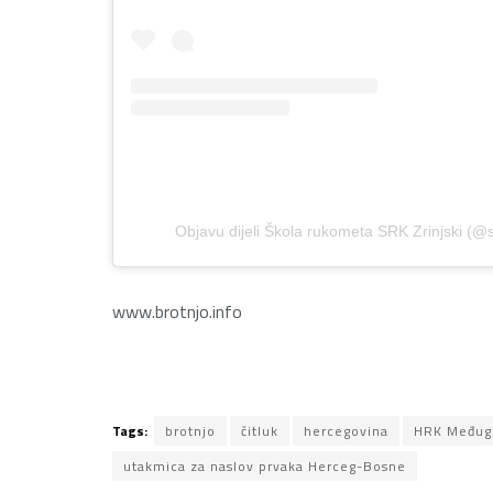
Objavu dijeli Škola rukometa SRK Zrinjski (@s
www.brotnjo.info
Tags:
brotnjo
čitluk
hercegovina
HRK Međug
utakmica za naslov prvaka Herceg-Bosne