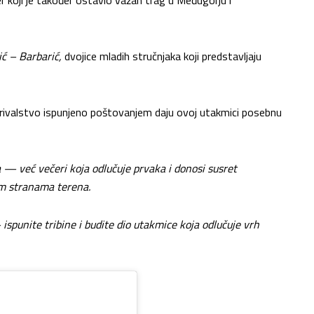
ć – Barbarić,
dvojice mladih stručnjaka koji predstavljaju
i rivalstvo ispunjeno poštovanjem daju ovoj utakmici posebnu
a — već večeri koja odlučuje prvaka i donosi susret
nim stranama terena.
ispunite tribine i budite dio utakmice koja odlučuje vrh