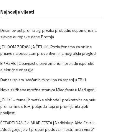
Najnovije vijesti
Dinamov put prema Ligi prvaka probudio uspomene na
slavne europske dane Brotnja
JZU DOM ZDRAVLJA ČITLUK | Poziv ženama za online
prijave na besplatan preventivni mamografski pregled
EP HZHB | Obavijest o privremenom prekidu isporuke
električne energije
Danas isplata uvećanih mirovina za srpanj u FBiH
Nova službena mrežna stranica Mladifesta u Međugorju
„Oluja“ – temelj hrvatske slobode i prekretnica na putu
prema miru u BiH, pobjeda koja je promijenila tijek
povijesti
ČETVRTI DAN 37. MLADIFESTA | Nadbiskup Aldo Cavalli:
„Međugorje je vrt prepun plodova milosti, mira i vjere“