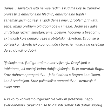
Danas u savjetovalištu najviše radim s ljudima koji su zapravo
proizašli iz emocionalno hladnih, emocionalno tupih i
zanemarujućih obitelji. Ti ljudi danas imaju problem prihvatiti
sebe. Imaju problem biti dobri očevi i majke. Jedni se i dalje
umrtvljuju raznim supstancama, poslom, hobijima ili bijegom u
aktivnosti koje nemaju veze s obiteljskim životom. Drugi se u
obiteljskom životu jako puno muče i bore, jer nikada ne osjećaju
da su dovoljno dobri.
Rješenje neki ljudi ga traže u umrtvljivanju. Drugi ljudi u
tabletama, ali postoji jedno dublje rješenje: To je povratak Bogu.
Kroz duhovnu perspektivu – jačati odnos s Bogom kao Ocem,
kao Stvoriteljem. Kroz psihološku perspektivu – ozdravljati
svoje rane.
A kako to konkretno izgleda? Ne velikim potezima, nego
svakodnevno. Svaki dan se truditi biti dobar. Biti dobar suprug.