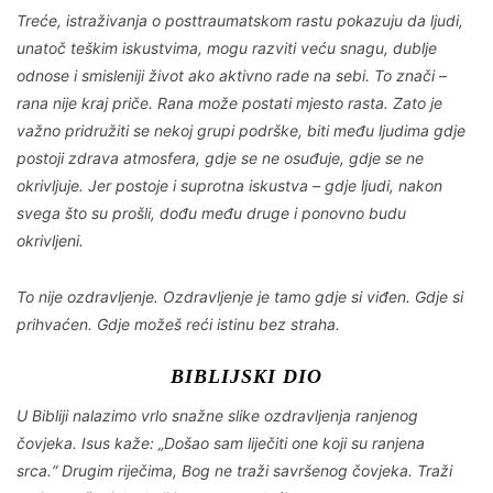
Treće, istraživanja o posttraumatskom rastu pokazuju da ljudi,
unatoč teškim iskustvima, mogu razviti veću snagu, dublje
odnose i smisleniji život ako aktivno rade na sebi. To znači –
rana nije kraj priče. Rana može postati mjesto rasta. Zato je
važno pridružiti se nekoj grupi podrške, biti među ljudima gdje
postoji zdrava atmosfera, gdje se ne osuđuje, gdje se ne
okrivljuje. Jer postoje i suprotna iskustva – gdje ljudi, nakon
svega što su prošli, dođu među druge i ponovno budu
okrivljeni.
To nije ozdravljenje. Ozdravljenje je tamo gdje si viđen. Gdje si
prihvaćen. Gdje možeš reći istinu bez straha.
BIBLIJSKI DIO
U Bibliji nalazimo vrlo snažne slike ozdravljenja ranjenog
čovjeka. Isus kaže: „Došao sam liječiti one koji su ranjena
srca.“ Drugim riječima, Bog ne traži savršenog čovjeka. Traži