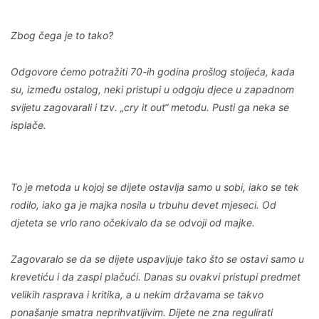
Zbog čega je to tako?
Odgovore ćemo potražiti 70-ih godina prošlog stoljeća, kada
su, između ostalog, neki pristupi u odgoju djece u zapadnom
svijetu zagovarali i tzv. „cry it out“ metodu. Pusti ga neka se
isplače.
To je metoda u kojoj se dijete ostavlja samo u sobi, iako se tek
rodilo, iako ga je majka nosila u trbuhu devet mjeseci. Od
djeteta se vrlo rano očekivalo da se odvoji od majke.
Zagovaralo se da se dijete uspavljuje tako što se ostavi samo u
krevetiću i da zaspi plačući. Danas su ovakvi pristupi predmet
velikih rasprava i kritika, a u nekim državama se takvo
ponašanje smatra neprihvatljivim. Dijete ne zna regulirati