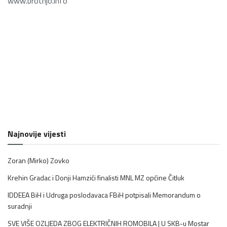
www.brotnjo.info
Najnovije vijesti
Zoran (Mirko) Zovko
Krehin Gradac i Donji Hamzići finalisti MNL MZ općine Čitluk
IDDEEA BiH i Udruga poslodavaca FBiH potpisali Memorandum o
suradnji
SVE VIŠE OZLJEDA ZBOG ELEKTRIČNIH ROMOBILA | U SKB-u Mostar