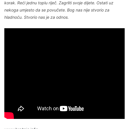
korak. Reći jednu toplu riječ. Zagrliti svoje dijete. Ostati uz
nekoga umjesto da se povučete. Bog nas nije stvorio za
hladnoću. Stvorio nas je za odnos.