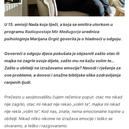
U 15. emisiji Nada koja liječi, a koja se emitira utorkom u
programu
Radiopostaje Mir Međugorje
urednica
psihologinja Marijana Grgić govorila je o hladnoći u odgoju.
Govoreći o odgoju djece pokušala je objasniti zašto otac ili
majka ne zagrle svoje dijete, zašto mu ne kažu volim te…
Zašto u obitelji ne izražavamo emocije? Navodi i rješenje za
ove probleme, a donosi i snažne biblijske slike ozdravljenja
ranjenih ljudi.
Prečesto u savjetovalištu čujem rečenice poput: otac me nikad
nije zagrlio, otac mi nikad nije rekao „volim te“, majka mi nikad
nije rekla „volim te“. Kod nas, znate, nema emocionalne topline u
obitelji. Nikad nitko nikome ne izražava emocije i teško se
otvaramo, a teško i razgovaramo.