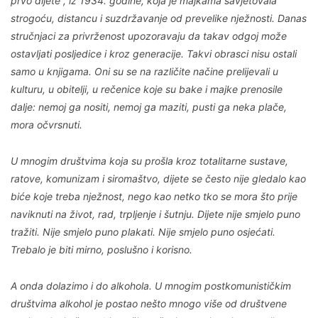
prvo dijete”, iz 1934. godine, koja je majkama savjetovala
strogoću, distancu i suzdržavanje od prevelike nježnosti. Danas
stručnjaci za privrženost upozoravaju da takav odgoj može
ostavljati posljedice i kroz generacije. Takvi obrasci nisu ostali
samo u knjigama. Oni su se na različite načine prelijevali u
kulturu, u obitelji, u rečenice koje su bake i majke prenosile
dalje: nemoj ga nositi, nemoj ga maziti, pusti ga neka plače,
mora očvrsnuti.
U mnogim društvima koja su prošla kroz totalitarne sustave,
ratove, komunizam i siromaštvo, dijete se često nije gledalo kao
biće koje treba nježnost, nego kao netko tko se mora što prije
naviknuti na život, rad, trpljenje i šutnju. Dijete nije smjelo puno
tražiti. Nije smjelo puno plakati. Nije smjelo puno osjećati.
Trebalo je biti mirno, poslušno i korisno.
A onda dolazimo i do alkohola. U mnogim postkomunističkim
društvima alkohol je postao nešto mnogo više od društvene