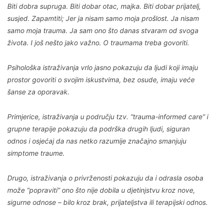
Biti dobra supruga. Biti dobar otac, majka. Biti dobar prijatelj,
susjed. Zapamtiti; Jer ja nisam samo moja prošlost. Ja nisam
samo moja trauma. Ja sam ono što danas stvaram od svoga
života. I još nešto jako važno. O traumama treba govoriti.
Psihološka istraživanja vrlo jasno pokazuju da ljudi koji imaju
prostor govoriti o svojim iskustvima, bez osude, imaju veće
šanse za oporavak.
Primjerice, istraživanja u području tzv. “trauma-informed care” i
grupne terapije pokazuju da podrška drugih ljudi, siguran
odnos i osjećaj da nas netko razumije značajno smanjuju
simptome traume.
Drugo, istraživanja o privrženosti pokazuju da i odrasla osoba
može “popraviti” ono što nije dobila u djetinjstvu kroz nove,
sigurne odnose – bilo kroz brak, prijateljstva ili terapijski odnos.