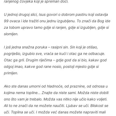
ranjenog čovjeka koji je spreman doći.
U jednoj drugoj slici, Isus govori o dobrom pastiru koji ostavlja
99 ovaca i ide tražiti onu jednu izgubljenu. To znači da Bog ide
za tobom upravo tamo gdje si ranjen, gdje si izgubljen, gdje si
slomljen.
I još jedna snažna poruka – rasipni sin. Sin koji je otišao,
pogriješio, izgubio sve, vraća se kući i otac ga ne odbacuje.
Otac ga grli. Drugim riječima – gdje god da si bio, kakav god
odgoj imao, kakve god rane nosio, postoji mjesto gdje si
primljen.
Ako ste danas umorni od hladnoće, od praznine, od odnosa u
kojima nema topline… Znajte da niste sami. Možda niste dobili
ono što vam je trebalo. Možda vas nitko nije učio kako voljeti.
Ali to ne znači da ne možete naučiti. Ljubav se uči. Bliskost se
uči. Toplina se uči. I možda već danas možete napraviti mali