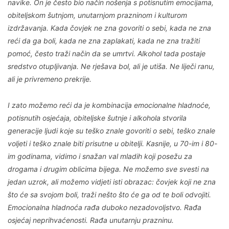
navike. On je često bio način nošenja s potisnutim emocijama,
obiteljskom šutnjom, unutarnjom prazninom i kulturom
izdržavanja. Kada čovjek ne zna govoriti o sebi, kada ne zna
reći da ga boli, kada ne zna zaplakati, kada ne zna tražiti
pomoć, često traži način da se umrtvi. Alkohol tada postaje
sredstvo otupljivanja. Ne rješava bol, ali je utiša. Ne liječi ranu,
ali je privremeno prekrije.
I zato možemo reći da je kombinacija emocionalne hladnoće,
potisnutih osjećaja, obiteljske šutnje i alkohola stvorila
generacije ljudi koje su teško znale govoriti o sebi, teško znale
voljeti i teško znale biti prisutne u obitelji. Kasnije, u 70-im i 80-
im godinama, vidimo i snažan val mladih koji posežu za
drogama i drugim oblicima bijega. Ne možemo sve svesti na
jedan uzrok, ali možemo vidjeti isti obrazac: čovjek koji ne zna
što će sa svojom boli, traži nešto što će ga od te boli odvojiti.
Emocionalna hladnoća rađa duboko nezadovoljstvo. Rađa
osjećaj neprihvaćenosti. Rađa unutarnju prazninu.