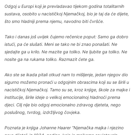
Odgoj u Europi koji je prevladavao tijekom godina totalitarnih
sustava, osobito u nacističkoj Njemačkoj, bio je taj da će dijete,
što smo hladniji prema njemu, navodno biti čvršće.
Tako i danas još uvijek čujemo rečenice poput: Samo ga dobro
istući, pa će slušati. Meni se tako ne bi znao ponašati. Ne
sjedajte ga u krilo. Ne mazite ga toliko. Ne ljubite ga toliko. Ne
nosite ga na rukama toliko. Razmazit ćete ga.
Ako ste se ikada pitali otkud nam to mišljenje, jedan njegov dio
sigurno možemo pronaći u odgojnim obrascima koji su se širili u
nacističkoj Njemačkoj. Tamo su se, kroz knjige, škole za majke i
institucije, širile ideje o velikoj emocionalnoj hladnoći prema
djeci. Cilj nije bio odgoj emocionalno zdravog djeteta, nego
poslušnog, tvrdog, izdržljivog čovjeka.
Poznata je knjiga Johanne Haarer ”Njemačka majka i njezino