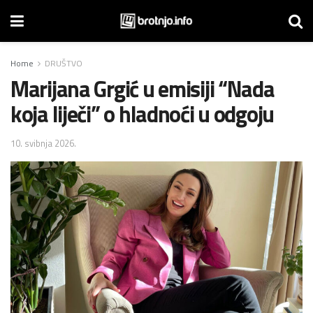
Home
DRUŠTVO
Marijana Grgić u emisiji “Nada
koja liječi” o hladnoći u odgoju
10. svibnja 2026.