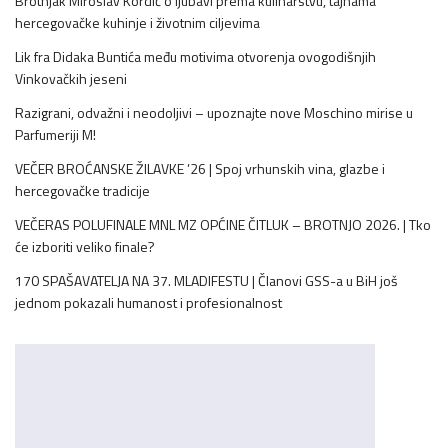
Brotnjak Miroslav Kordić o ljubavi prema kulinarstvu, tajnama
hercegovačke kuhinje i životnim ciljevima
Lik fra Didaka Buntića među motivima otvorenja ovogodišnjih
Vinkovačkih jeseni
Razigrani, odvažni i neodoljivi – upoznajte nove Moschino mirise u
Parfumeriji M!
VEČER BROĆANSKE ŽILAVKE ’26 | Spoj vrhunskih vina, glazbe i
hercegovačke tradicije
VEČERAS POLUFINALE MNL MZ OPĆINE ČITLUK – BROTNJO 2026. | Tko
će izboriti veliko finale?
170 SPAŠAVATELJA NA 37. MLADIFESTU | Članovi GSS-a u BiH još
jednom pokazali humanost i profesionalnost