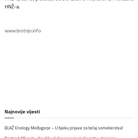
HNŽ-a.
www.brotnjo.info
Najnovije vijesti
BLAŽ Enology Međugorje – U tijeku prijave za tečaj somelierstva!