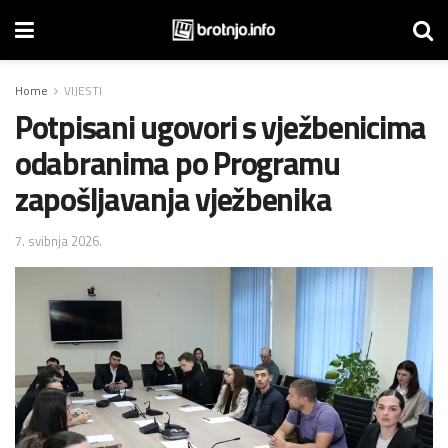
Home
VIJESTI
Potpisani ugovori s vježbenicima
odabranima po Programu
zapošljavanja vježbenika
7. svibnja 2026.