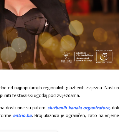
dne od najpopularnijih regionalnih glazbenih zvijezda. Nastup
puniti festivalski ugođaj pod zvijezdama.
jima dostupne su putem
službenih kanala organizatora
,
dok
tforme
entrio.ba
.
Broj ulaznica je ograničen, zato na vrijeme