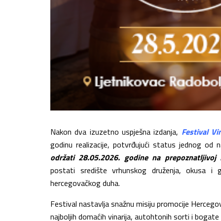
Nakon dva izuzetno uspješna izdanja,
Festival Vi
godinu realizacije, potvrđujući status jednog od na
održati 28.05.2026. godine na prepoznatljivoj 
postati središte vrhunskog druženja, okusa i gl
hercegovačkog duha.
Festival nastavlja snažnu misiju promocije Hercegovi
najboljih domaćih vinarija, autohtonih sorti i bogat