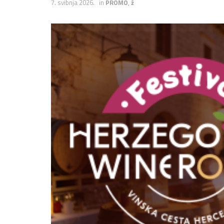
7. svibnja 2026.
in
PROMO
,
ž