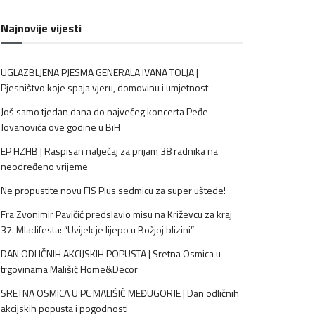
Najnovije vijesti
UGLAZBLJENA PJESMA GENERALA IVANA TOLJA |
Pjesništvo koje spaja vjeru, domovinu i umjetnost
Još samo tjedan dana do najvećeg koncerta Peđe
Jovanovića ove godine u BiH
EP HZHB | Raspisan natječaj za prijam 38 radnika na
neodređeno vrijeme
Ne propustite novu FIS Plus sedmicu za super uštede!
Fra Zvonimir Pavičić predslavio misu na Križevcu za kraj
37. Mladifesta: “Uvijek je lijepo u Božjoj blizini”
DAN ODLIČNIH AKCIJSKIH POPUSTA | Sretna Osmica u
trgovinama Mališić Home&Decor
SRETNA OSMICA U PC MALIŠIĆ MEĐUGORJE | Dan odličnih
akcijskih popusta i pogodnosti