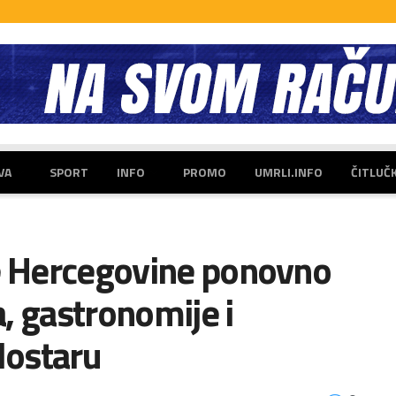
VA
SPORT
INFO
PROMO
UMRLI.INFO
ČITLUČ
te Hercegovine ponovno
a, gastronomije i
Mostaru