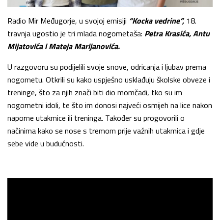
Radio Mir Međugorje, u svojoj emisiji
“Kocka vedrine”,
18.
travnja ugostio je tri mlada nogometaša:
Petra Krasića, Antu
Mijatovića i Mateja Marijanovića.
U razgovoru su podijelili svoje snove, odricanja i ljubav prema
nogometu. Otkrili su kako uspješno usklađuju školske obveze i
treninge, što za njih znači biti dio momčadi, tko su im
nogometni idoli, te što im donosi najveći osmijeh na lice nakon
naporne utakmice ili treninga. Također su progovorili o
načinima kako se nose s tremom prije važnih utakmica i gdje
sebe vide u budućnosti.