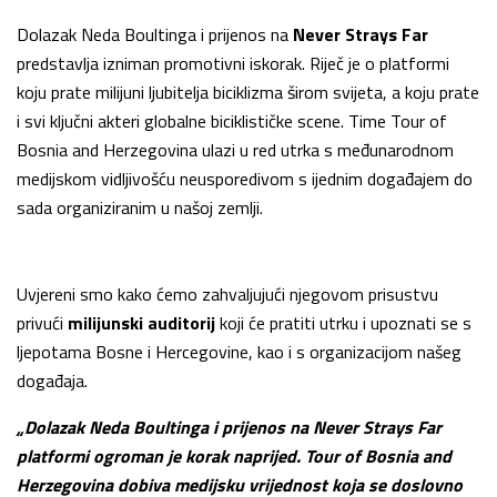
Dolazak Neda Boultinga i prijenos na
Never Strays Far
predstavlja izniman promotivni iskorak. Riječ je o platformi
koju prate milijuni ljubitelja biciklizma širom svijeta, a koju prate
i svi ključni akteri globalne biciklističke scene. Time Tour of
Bosnia and Herzegovina ulazi u red utrka s međunarodnom
medijskom vidljivošću neusporedivom s ijednim događajem do
sada organiziranim u našoj zemlji.
Uvjereni smo kako ćemo zahvaljujući njegovom prisustvu
privući
milijunski auditorij
koji će pratiti utrku i upoznati se s
ljepotama Bosne i Hercegovine, kao i s organizacijom našeg
događaja.
„Dolazak Neda Boultinga i prijenos na Never Strays Far
platformi ogroman je korak naprijed. Tour of Bosnia and
Herzegovina dobiva medijsku vrijednost koja se doslovno