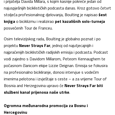
i prijatelja Davida Millara, s kojim kasnije pokreće jedan od
najuspješnijih biciklističkih podcasta danas. Kroz gotovo četvrt
stoljeća profesionalnog djelovanja, Boulting je napisao
šest
knjiga
o biciklizmu i realizirao
pet kazališnih solo-turneja
posvećenih Tour de Franceu.
Osim televizijskog rada, Boulting je globalno poznat i po
projektu
Never Strays Far
, jednoj od najutjecajnijih i
najpraćenijih biciklističkih radijskih emisija i podcasta. Podcast
vodi zajedno s Davidom Millarom, Peteom Kennaughem te
počasnom članicom ekipe Lizzie Deignan. Emisija se fokusira
na profesionalno bicikliranje, donosi intervjue s vodećim
imenima pelotona i izvještaje s ceste – a za vrijeme Tour of
Bosnia and Herzegovina upravo će
Never Strays Far biti
službeni kanal prijenosa naše utrke
.
Ogromna međunarodna promocija za Bosnu i
Hercegovinu