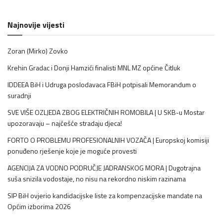
Najnovije vijesti
Zoran (Mirko) Zovko
Krehin Gradac i Donji Hamzići finalisti MNL MZ općine Čitluk
IDDEEA BiH i Udruga poslodavaca FBiH potpisali Memorandum o
suradnji
SVE VIŠE OZLJEDA ZBOG ELEKTRIČNIH ROMOBILA | U SKB-u Mostar
upozoravaju – najčešće stradaju djeca!
FORTO O PROBLEMU PROFESIONALNIH VOZAČA | Europskoj komisiji
ponuđeno rješenje koje je moguće provesti
AGENCIJA ZA VODNO PODRUČJE JADRANSKOG MORA | Dugotrajna
suša snizila vodostaje, no nisu na rekordno niskim razinama
SIP BiH ovjerio kandidacijske liste za kompenzacijske mandate na
Općim izborima 2026