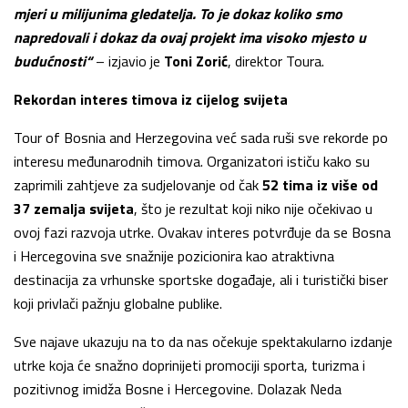
mjeri u milijunima gledatelja. To je dokaz koliko smo
napredovali i dokaz da ovaj projekt ima visoko mjesto u
budućnosti“
– izjavio je
Toni Zorić
, direktor Toura.
Rekordan interes timova iz cijelog svijeta
Tour of Bosnia and Herzegovina već sada ruši sve rekorde po
interesu međunarodnih timova. Organizatori ističu kako su
zaprimili zahtjeve za sudjelovanje od čak
52 tima iz više od
37 zemalja svijeta
, što je rezultat koji niko nije očekivao u
ovoj fazi razvoja utrke. Ovakav interes potvrđuje da se Bosna
i Hercegovina sve snažnije pozicionira kao atraktivna
destinacija za vrhunske sportske događaje, ali i turistički biser
koji privlači pažnju globalne publike.
Sve najave ukazuju na to da nas očekuje spektakularno izdanje
utrke koja će snažno doprinijeti promociji sporta, turizma i
pozitivnog imidža Bosne i Hercegovine. Dolazak Neda