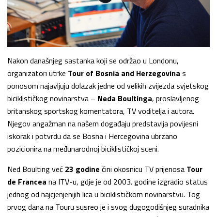
Nakon današnjeg sastanka koji se održao u Londonu,
organizatori utrke
Tour of Bosnia and Herzegovina
s
ponosom najavljuju dolazak jedne od velikih zvijezda svjetskog
biciklističkog novinarstva –
Neda Boultinga
, proslavljenog
britanskog sportskog komentatora, TV voditelja i autora.
Njegov angažman na našem događaju predstavlja povijesni
iskorak i potvrdu da se Bosna i Hercegovina ubrzano
pozicionira na međunarodnoj biciklističkoj sceni.
Ned Boulting već
23 godine
čini okosnicu TV prijenosa
Tour
de Francea
na ITV-u, gdje je od 2003. godine izgradio status
jednog od najcjenjenijih lica u biciklističkom novinarstvu. Tog
prvog dana na Touru susreo je i svog dugogodišnjeg suradnika