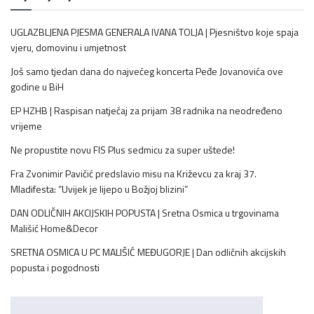
UGLAZBLJENA PJESMA GENERALA IVANA TOLJA | Pjesništvo koje spaja
vjeru, domovinu i umjetnost
Još samo tjedan dana do najvećeg koncerta Peđe Jovanovića ove
godine u BiH
EP HZHB | Raspisan natječaj za prijam 38 radnika na neodređeno
vrijeme
Ne propustite novu FIS Plus sedmicu za super uštede!
Fra Zvonimir Pavičić predslavio misu na Križevcu za kraj 37.
Mladifesta: “Uvijek je lijepo u Božjoj blizini”
DAN ODLIČNIH AKCIJSKIH POPUSTA | Sretna Osmica u trgovinama
Mališić Home&Decor
SRETNA OSMICA U PC MALIŠIĆ MEĐUGORJE | Dan odličnih akcijskih
popusta i pogodnosti