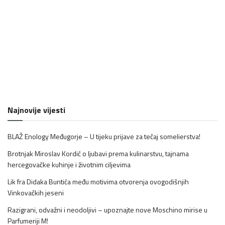
Najnovije vijesti
BLAŽ Enology Međugorje – U tijeku prijave za tečaj somelierstva!
Brotnjak Miroslav Kordić o ljubavi prema kulinarstvu, tajnama
hercegovačke kuhinje i životnim ciljevima
Lik fra Didaka Buntića među motivima otvorenja ovogodišnjih
Vinkovačkih jeseni
Razigrani, odvažni i neodoljivi – upoznajte nove Moschino mirise u
Parfumeriji M!