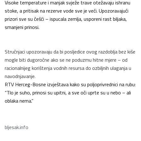
Visoke temperature i manjak svježe trave otežavaju ishranu
stoke, a pritisak na rezerve vode sve je veći. Upozoravajući
prizori sve su češći – ispucala zemlja, usporeni rast biljaka,
smanjeni prinosi.
Stručnjaci upozoravaju da bi posljedice ovog razdoblja bez kiše
mogle biti dugoročne ako se ne poduzmu hitne mjere – od
racionalnijeg korištenja vodnih resursa do ozbiljnih ulaganja u
navodnjavanje.
RTV Herceg-Bosne izvještava kako su poljoprivrednici na rubu:
“Tlo je suho, prinosi su upitni, a sve oči uprte su u nebo – ali
oblaka nema.”
bljesak.info