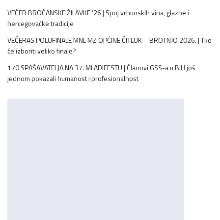
VEČER BROĆANSKE ŽILAVKE ’26 | Spoj vrhunskih vina, glazbe i
hercegovačke tradicije
VEČERAS POLUFINALE MNL MZ OPĆINE ČITLUK – BROTNJO 2026. | Tko
će izboriti veliko finale?
170 SPAŠAVATELJA NA 37. MLADIFESTU | Članovi GSS-a u BiH još
jednom pokazali humanost i profesionalnost