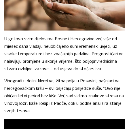
U gotovo svim dijelovima Bosne i Hercegovine već više od
mjesec dana vladaju neuobičajeno suhi vremenski uvjeti, uz
visoke temperature i bez značajnijih padalina. Prognostičari ne
najavljuju promjene u skorije vrijeme, što poljoprivrednicima
stvara ozbiljne izazove – od usjeva do stočarstva.
Vinogradi u dolini Neretve, žitna polja u Posavini, pašnjaci na
hercegovačkom kršu – svi osjećaju posljedice suše. “Ovo nije
običan ljetni period bez kiše. Već sad vidimo znakove stresa na
vinovoj lozi”, kaže Josip iz Paoče, dok u podne analizira stanje
svojih trsova.