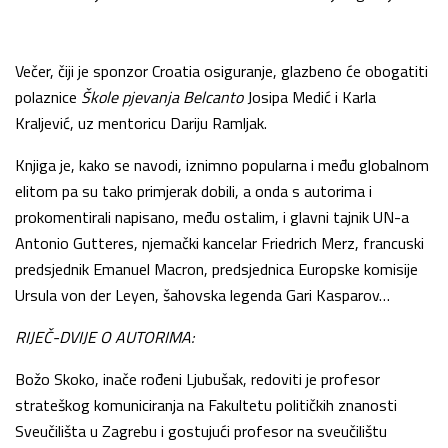
Večer, čiji je sponzor Croatia osiguranje, glazbeno će obogatiti
polaznice
Škole pjevanja Belcanto
Josipa Medić i Karla
Kraljević, uz mentoricu Dariju Ramljak.
Knjiga je, kako se navodi, iznimno popularna i među globalnom
elitom pa su tako primjerak dobili, a onda s autorima i
prokomentirali napisano, među ostalim, i glavni tajnik UN-a
Antonio Gutteres, njemački kancelar Friedrich Merz, francuski
predsjednik Emanuel Macron, predsjednica Europske komisije
Ursula von der Leyen, šahovska legenda Gari Kasparov…
RIJEČ-DVIJE O AUTORIMA:
Božo Skoko, inače rođeni Ljubušak, redoviti je profesor
strateškog komuniciranja na Fakultetu političkih znanosti
Sveučilišta u Zagrebu i gostujući profesor na sveučilištu