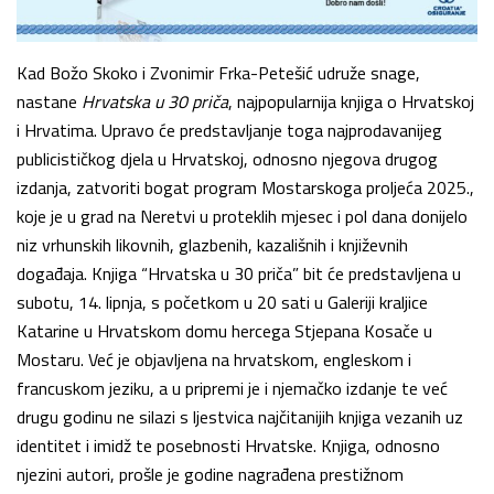
Kad Božo Skoko i Zvonimir Frka-Petešić udruže snage,
nastane
Hrvatska u 30 priča
, najpopularnija knjiga o Hrvatskoj
i Hrvatima. Upravo će predstavljanje toga najprodavanijeg
publicističkog djela u Hrvatskoj, odnosno njegova drugog
izdanja, zatvoriti bogat program Mostarskoga proljeća 2025.,
koje je u grad na Neretvi u proteklih mjesec i pol dana donijelo
niz vrhunskih likovnih, glazbenih, kazališnih i književnih
događaja. Knjiga “Hrvatska u 30 priča” bit će predstavljena u
subotu, 14. lipnja, s početkom u 20 sati u Galeriji kraljice
Katarine u Hrvatskom domu hercega Stjepana Kosače u
Mostaru. Već je objavljena na hrvatskom, engleskom i
francuskom jeziku, a u pripremi je i njemačko izdanje te već
drugu godinu ne silazi s ljestvica najčitanijih knjiga vezanih uz
identitet i imidž te posebnosti Hrvatske. Knjiga, odnosno
njezini autori, prošle je godine nagrađena prestižnom