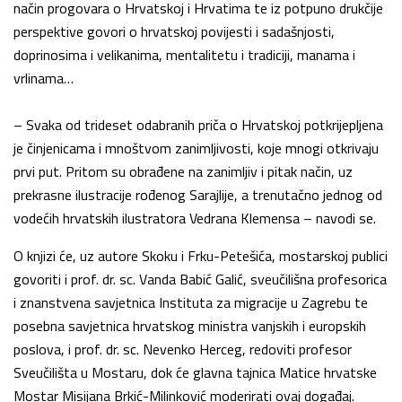
način progovara o Hrvatskoj i Hrvatima te iz potpuno drukčije
perspektive govori o hrvatskoj povijesti i sadašnjosti,
doprinosima i velikanima, mentalitetu i tradiciji, manama i
vrlinama…
– Svaka od trideset odabranih priča o Hrvatskoj potkrijepljena
je činjenicama i mnoštvom zanimljivosti, koje mnogi otkrivaju
prvi put. Pritom su obrađene na zanimljiv i pitak način, uz
prekrasne ilustracije rođenog Sarajlije, a trenutačno jednog od
vodećih hrvatskih ilustratora Vedrana Klemensa – navodi se.
O knjizi će, uz autore Skoku i Frku-Petešića, mostarskoj publici
govoriti i prof. dr. sc. Vanda Babić Galić, sveučilišna profesorica
i znanstvena savjetnica Instituta za migracije u Zagrebu te
posebna savjetnica hrvatskog ministra vanjskih i europskih
poslova, i prof. dr. sc. Nevenko Herceg, redoviti profesor
Sveučilišta u Mostaru, dok će glavna tajnica Matice hrvatske
Mostar Misijana Brkić-Milinković moderirati ovaj događaj.