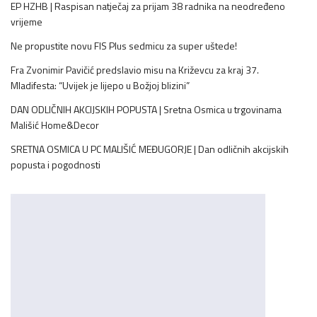
EP HZHB | Raspisan natječaj za prijam 38 radnika na neodređeno
vrijeme
Ne propustite novu FIS Plus sedmicu za super uštede!
Fra Zvonimir Pavičić predslavio misu na Križevcu za kraj 37.
Mladifesta: “Uvijek je lijepo u Božjoj blizini”
DAN ODLIČNIH AKCIJSKIH POPUSTA | Sretna Osmica u trgovinama
Mališić Home&Decor
SRETNA OSMICA U PC MALIŠIĆ MEĐUGORJE | Dan odličnih akcijskih
popusta i pogodnosti