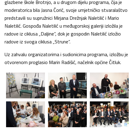
glazbene škole Brotnjo, a u drugom dijelu programa, čija je
moderatorica bila Jasna Ćorić, svoje umjetničko stvaralaštvo
predstavili su supružnici Mirjana Drežnjak Naletilić i Mario
Naletilić. Gospođa Naletilić u međugorskoj galeriji izložila je
radove iz ciklusa „Daljine“, dok je gospodin Naletilić izložio
radove iz svoga ciklusa „Strune“.
Uz zahvalu organizatorima i sudionicima programa, izložbu je
otvorenom proglasio Marin Radišić, načelnik općine Čitluk.