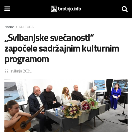
Home
KULTURA
„Svibanjske svečanosti“
započele sadržajnim kulturnim
programom
22. svibnja 2025.