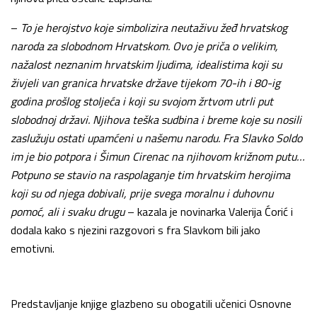
–
To je herojstvo koje simbolizira neutaživu žeđ hrvatskog
naroda za slobodnom Hrvatskom. Ovo je priča o velikim,
nažalost neznanim hrvatskim ljudima, idealistima koji su
živjeli van granica hrvatske države tijekom 70-ih i 80-ig
godina prošlog stoljeća i koji su svojom žrtvom utrli put
slobodnoj državi. Njihova teška sudbina i breme koje su nosili
zaslužuju ostati upamćeni u našemu narodu. Fra Slavko Soldo
im je bio potpora i Šimun Cirenac na njihovom križnom putu…
Potpuno se stavio na raspolaganje tim hrvatskim herojima
koji su od njega dobivali, prije svega moralnu i duhovnu
pomoć, ali i svaku drugu
– kazala je novinarka Valerija Ćorić i
dodala kako s njezini razgovori s fra Slavkom bili jako
emotivni.
Predstavljanje knjige glazbeno su obogatili učenici Osnovne