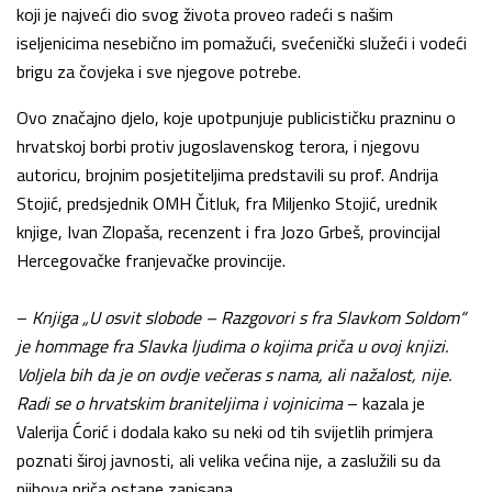
koji je najveći dio svog života proveo radeći s našim
iseljenicima nesebično im pomažući, svećenički služeći i vodeći
brigu za čovjeka i sve njegove potrebe.
Ovo značajno djelo, koje upotpunjuje publicističku prazninu o
hrvatskoj borbi protiv jugoslavenskog terora, i njegovu
autoricu, brojnim posjetiteljima predstavili su prof. Andrija
Stojić, predsjednik OMH Čitluk, fra Miljenko Stojić, urednik
knjige, Ivan Zlopaša, recenzent i fra Jozo Grbeš, provincijal
Hercegovačke franjevačke provincije.
–
Knjiga „U osvit slobode – Razgovori s fra Slavkom Soldom“
je hommage fra Slavka ljudima o kojima priča u ovoj knjizi.
Voljela bih da je on ovdje večeras s nama, ali nažalost, nije.
Radi se o hrvatskim braniteljima i vojnicima
– kazala je
Valerija Ćorić i dodala kako su neki od tih svijetlih primjera
poznati široj javnosti, ali velika većina nije, a zaslužili su da
njihova priča ostane zapisana.