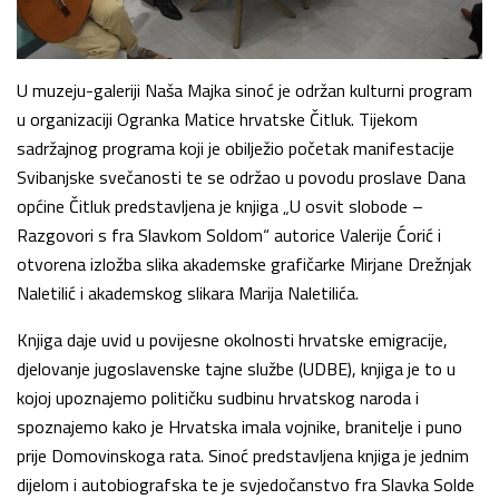
U muzeju-galeriji Naša Majka sinoć je održan kulturni program
u organizaciji Ogranka Matice hrvatske Čitluk. Tijekom
sadržajnog programa koji je obilježio početak manifestacije
Svibanjske svečanosti te se održao u povodu proslave Dana
općine Čitluk predstavljena je knjiga „U osvit slobode –
Razgovori s fra Slavkom Soldom“ autorice Valerije Ćorić i
otvorena izložba slika akademske grafičarke Mirjane Drežnjak
Naletilić i akademskog slikara Marija Naletilića.
Knjiga daje uvid u povijesne okolnosti hrvatske emigracije,
djelovanje jugoslavenske tajne službe (UDBE), knjiga je to u
kojoj upoznajemo političku sudbinu hrvatskog naroda i
spoznajemo kako je Hrvatska imala vojnike, branitelje i puno
prije Domovinskoga rata. Sinoć predstavljena knjiga je jednim
dijelom i autobiografska te je svjedočanstvo fra Slavka Solde