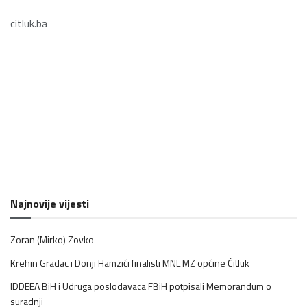
citluk.ba
Najnovije vijesti
Zoran (Mirko) Zovko
Krehin Gradac i Donji Hamzići finalisti MNL MZ općine Čitluk
IDDEEA BiH i Udruga poslodavaca FBiH potpisali Memorandum o
suradnji