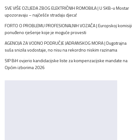
SVE VIŠE OZLJEDA ZBOG ELEKTRIČNIH ROMOBILA | U SKB-u Mostar
upozoravaju – najčešće stradaju djeca!
FORTO O PROBLEMU PROFESIONALNIH VOZAČA | Europskoj komisiji
ponuđeno rješenje koje je moguće provesti
AGENCIJA ZA VODNO PODRUČJE JADRANSKOG MORA | Dugotrajna
suša snizila vodostaje, no nisu na rekordno niskim razinama
SIP BiH ovjerio kandidacijske liste za kompenzacijske mandate na
Općim izborima 2026