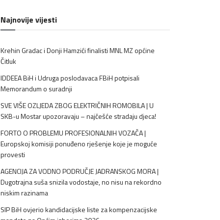
Najnovije vijesti
Krehin Gradac i Donji Hamzići finalisti MNL MZ općine
Čitluk
IDDEEA BiH i Udruga poslodavaca FBiH potpisali
Memorandum o suradnji
SVE VIŠE OZLJEDA ZBOG ELEKTRIČNIH ROMOBILA | U
SKB-u Mostar upozoravaju – najčešće stradaju djeca!
FORTO O PROBLEMU PROFESIONALNIH VOZAČA |
Europskoj komisiji ponuđeno rješenje koje je moguće
provesti
AGENCIJA ZA VODNO PODRUČJE JADRANSKOG MORA |
Dugotrajna suša snizila vodostaje, no nisu na rekordno
niskim razinama
SIP BiH ovjerio kandidacijske liste za kompenzacijske