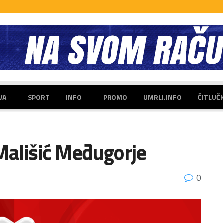
VA
SPORT
INFO
PROMO
UMRLI.INFO
ČITLUČ
Mališić Međugorje
0