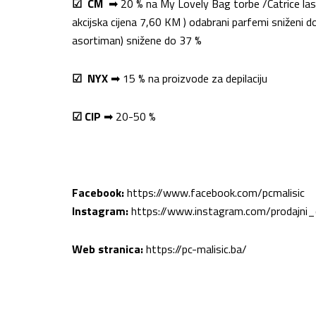
☑
CM
➡
20 % na
My
L
ovely
B
ag
torbe /
Catrice
la
akcijska cijena 7,60 KM )
odabrani parfemi sniženi 
asortiman) snižene do 37 %
☑
NYX
➡
1
5
% na
proizvode za
depilaciju
☑
CIP
➡
2
0-5
0 %
Facebook
:
https://www.facebook.com/pcmalisic
Instagram
:
https://www.instagram.com/prodajni_
Web stranica:
https://pc-malisic.ba/