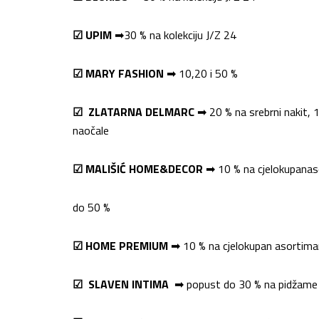
☑
UPIM
➡
3
0 %
na
kolekciju J/Z 24
☑
MAR
Y FASHION
➡
10
,20
i 50
%
☑
ZLATARNA
DELMARC
➡
20
% na
srebrni nakit
,
1
naočale
☑
MALIŠIĆ
HOME&DECOR
➡
10
%
na
cjelokupan
as
do 50 %
☑
HOME PREMIUM
➡
10
%
na
cjelokupan asortima
☑
SLAVEN
INTIMA
➡
popust
do 30 % na pidžame