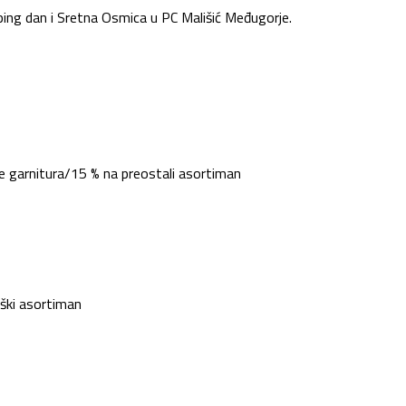
ping
d
an i Sretna Osmica u PC Mališić Međugorje.
e garnitura/
15 % na
preostali
asortiman
oški asortiman