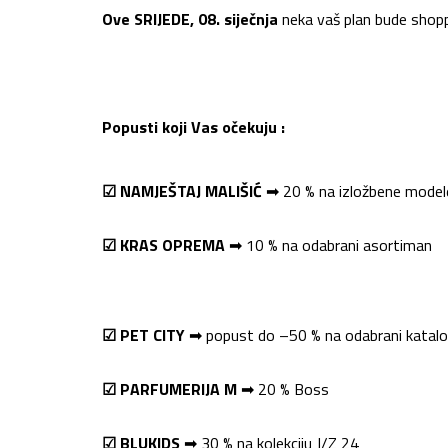
O
v
e
SRIJEDE
,
0
8
.
s
iječnja
neka vaš plan bude
shop
Popusti koji Vas očekuju :
☑
NAMJEŠTAJ MALIŠIĆ
➡
20 %
na
izložbene model
☑
KRAS OPREMA
➡
1
0
%
na
odabrani asortiman
☑
PET CITY
➡
popust
do –
5
0
% n
a odabrani katal
☑
PARFUMERIJA
M
➡
2
0 %
Boss
☑
BLUKIDS
➡
3
0 %
na
kolekciju J/Z 24