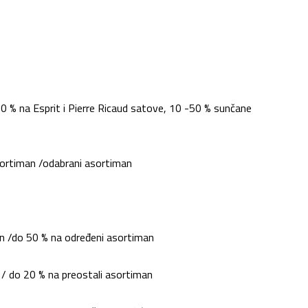
0 % na
Esprit
i
Pierre
Ricaud
satove, 10 -50 %
sunčane
ortiman
/
odabrani asortiman
n /
do
50 % na određeni asortiman
 /
do 20 % na
preostali
asortiman