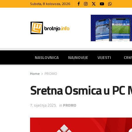
Subota, 8 kolovoza, 2026
NASLOVNICA
NAJNOVIJE
VIJESTI
CRK
Home
PROMO
Sretna Osmica u PC 
7. siječnja 2025.
in
PROMO