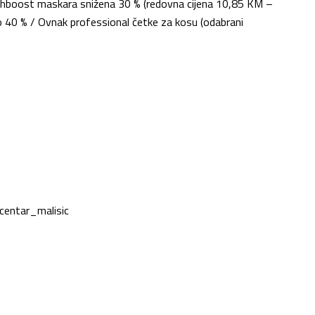
sh
boost
maskara snižena 30 % (redovna cijena 10,85 KM –
do 40 %
/
Ovnak
professional
četke za kosu (odabrani
centar_malisic