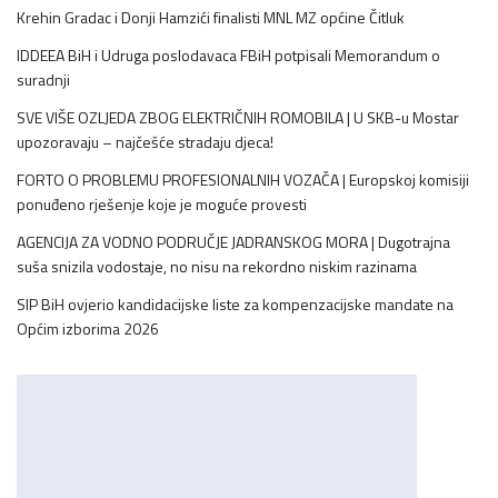
Krehin Gradac i Donji Hamzići finalisti MNL MZ općine Čitluk
IDDEEA BiH i Udruga poslodavaca FBiH potpisali Memorandum o
suradnji
SVE VIŠE OZLJEDA ZBOG ELEKTRIČNIH ROMOBILA | U SKB-u Mostar
upozoravaju – najčešće stradaju djeca!
FORTO O PROBLEMU PROFESIONALNIH VOZAČA | Europskoj komisiji
ponuđeno rješenje koje je moguće provesti
AGENCIJA ZA VODNO PODRUČJE JADRANSKOG MORA | Dugotrajna
suša snizila vodostaje, no nisu na rekordno niskim razinama
SIP BiH ovjerio kandidacijske liste za kompenzacijske mandate na
Općim izborima 2026