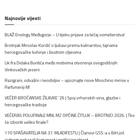
Najnovije vijesti
BLAŽ Enology Međugorje – U tijeku prijave za tečaj somelierstva!
Brotnjak Miroslav Kordić o ljubavi prema kulinarstvu, tajnama
hercegovačke kuhinje i životnim ciljevima
Lik fra Didaka Buntića među motivima otvorenja ovogodišnjih
Vinkovačkih jeseni
Razigrani, odvažni i neodoljivi – upoznajte nove Moschino mirise u
Parfumeriji M!
VEČER BROĆANSKE ŽILAVKE ’26 | Spoj vrhunskih vina, glazbe i
hercegovačke tradicije
VEČERAS POLUFINALE MNL MZ OPĆINE ČITLUK – BROTNJO 2026. | Tko
će izboriti veliko finale?
170 SPAŠAVATELJA NA 37. MLADIFESTU | Članovi GSS-a u BiH još
jednom pokazali humanost i profesionalnost