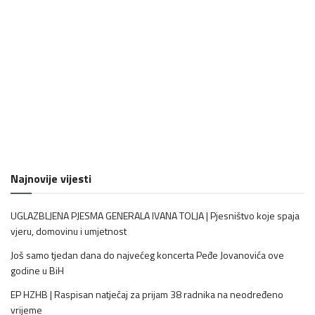
Najnovije vijesti
UGLAZBLJENA PJESMA GENERALA IVANA TOLJA | Pjesništvo koje spaja
vjeru, domovinu i umjetnost
Još samo tjedan dana do najvećeg koncerta Peđe Jovanovića ove
godine u BiH
EP HZHB | Raspisan natječaj za prijam 38 radnika na neodređeno
vrijeme