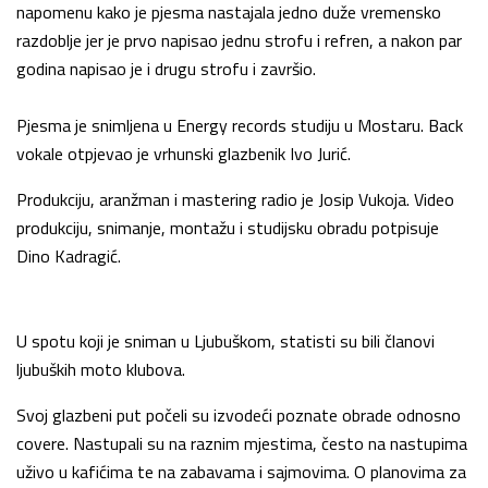
napomenu kako je pjesma nastajala jedno duže vremensko
razdoblje jer je prvo napisao jednu strofu i refren, a nakon par
godina napisao je i drugu strofu i završio.
Pjesma je snimljena u Energy records studiju u Mostaru. Back
vokale otpjevao je vrhunski glazbenik Ivo Jurić.
Produkciju, aranžman i mastering radio je Josip Vukoja. Video
produkciju, snimanje, montažu i studijsku obradu potpisuje
Dino Kadragić.
U spotu koji je sniman u Ljubuškom, statisti su bili članovi
ljubuških moto klubova.
Svoj glazbeni put počeli su izvodeći poznate obrade odnosno
covere. Nastupali su na raznim mjestima, često na nastupima
uživo u kafićima te na zabavama i sajmovima. O planovima za