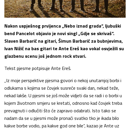
Nakon uspješnog prvijenca „Nebo iznad grada“, ljubuški
bend Pancelot objavio je novi singl „Gdje se skrivaš“.
Slaven Barbarić na gitari, Šimun Barbarić za bubnjevima,
Ivan Nižić na bas gitari te Ante Ereš kao vokal osvježili su
glazbenu scenu još jednom rock stvari.
Tekst pjesme potpisuje Ante Ereš.
„Iz moje perspektive pjesma govori o nekoj unutarnjoj borbi i
odlukama s kojima se čovjek susreće svaki dan, nekad teže,
nekad lakše. U pjesmi se još može vidjeti da se radi i o borbi u
kojem životnom smjeru se kretati, odnosno kad čovjek treba
prevagnuti i odlučiti što će zapravo odabrati. Isto tako se
nadam da se u pjesmi može pronaći svatko tko je ikada bilo
kakve borbe vodio, pa kakve god one bile“, kazao je Ante uz