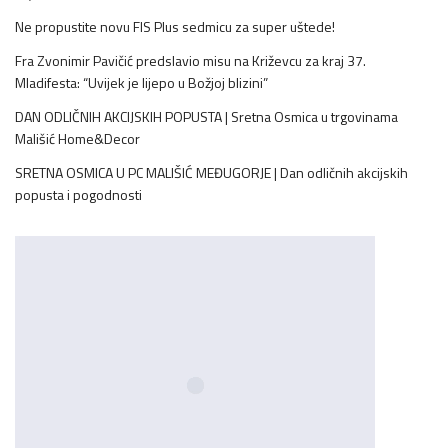
Ne propustite novu FIS Plus sedmicu za super uštede!
Fra Zvonimir Pavičić predslavio misu na Križevcu za kraj 37.
Mladifesta: “Uvijek je lijepo u Božjoj blizini”
DAN ODLIČNIH AKCIJSKIH POPUSTA | Sretna Osmica u trgovinama
Mališić Home&Decor
SRETNA OSMICA U PC MALIŠIĆ MEĐUGORJE | Dan odličnih akcijskih
popusta i pogodnosti