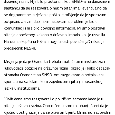
državnoj razini. Nije bilo prostora ni kod SNSD-a na današnjem
sastanku da se razgovara o nekim pitanjima i eventualno da
se dogovore neka rješenja pošto je mišljenje da je sporazum
potpisan. U svim dubinskim aspektima problem je bio u
komunikaciji i nije bilo dovoljno informacija. Mi smo postavili
pitanje donešenog zakona o državnoj imovini koji je usvojila
Narodna skupština RS-a i mogućnosti povlačenja”, rekao je
predsjednik NES-a.
Mišljenja je da je Osmorka trebala imati četiri ministarstva i
rukovodeće pozicije na državnoj razini. Kazao je i kako ostatak
stranaka Osmorke sa SNSD-om razgovarao o potpisivanju
sporazuma sa Islamskom zajednicom i pitanju bosanskog
jezika u institucijama.
“Ovih dana smo razgovarali o političkim temama kada je u
pitanju državna razina. Ono o čemu smo mi obaviješteni da je
ključno dostignuće je da se pravi ambijent. Mi nismo zadovoljni