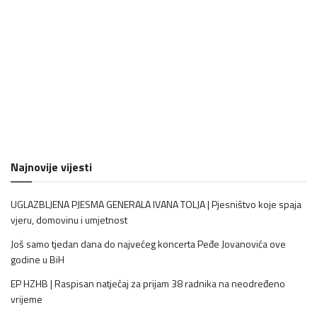
Najnovije vijesti
UGLAZBLJENA PJESMA GENERALA IVANA TOLJA | Pjesništvo koje spaja
vjeru, domovinu i umjetnost
Još samo tjedan dana do najvećeg koncerta Peđe Jovanovića ove
godine u BiH
EP HZHB | Raspisan natječaj za prijam 38 radnika na neodređeno
vrijeme