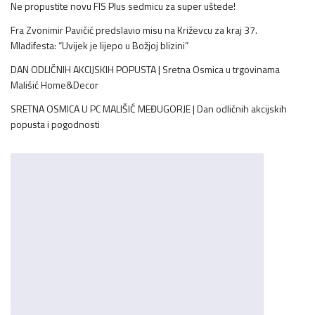
Ne propustite novu FIS Plus sedmicu za super uštede!
Fra Zvonimir Pavičić predslavio misu na Križevcu za kraj 37.
Mladifesta: “Uvijek je lijepo u Božjoj blizini”
DAN ODLIČNIH AKCIJSKIH POPUSTA | Sretna Osmica u trgovinama
Mališić Home&Decor
SRETNA OSMICA U PC MALIŠIĆ MEĐUGORJE | Dan odličnih akcijskih
popusta i pogodnosti