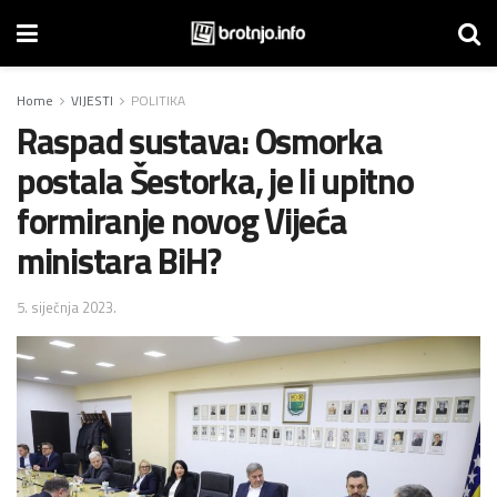
Home
VIJESTI
POLITIKA
Raspad sustava: Osmorka
postala Šestorka, je li upitno
formiranje novog Vijeća
ministara BiH?
5. siječnja 2023.