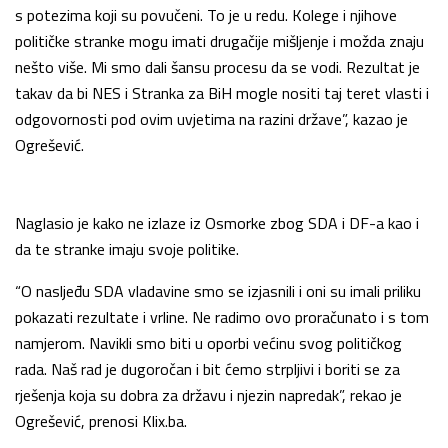
s potezima koji su povučeni. To je u redu. Kolege i njihove
političke stranke mogu imati drugačije mišljenje i možda znaju
nešto više. Mi smo dali šansu procesu da se vodi. Rezultat je
takav da bi NES i Stranka za BiH mogle nositi taj teret vlasti i
odgovornosti pod ovim uvjetima na razini države”, kazao je
Ogrešević.
Naglasio je kako ne izlaze iz Osmorke zbog SDA i DF-a kao i
da te stranke imaju svoje politike.
“O nasljeđu SDA vladavine smo se izjasnili i oni su imali priliku
pokazati rezultate i vrline. Ne radimo ovo proračunato i s tom
namjerom. Navikli smo biti u oporbi većinu svog političkog
rada. Naš rad je dugoročan i bit ćemo strpljivi i boriti se za
rješenja koja su dobra za državu i njezin napredak”, rekao je
Ogrešević, prenosi Klix.ba.