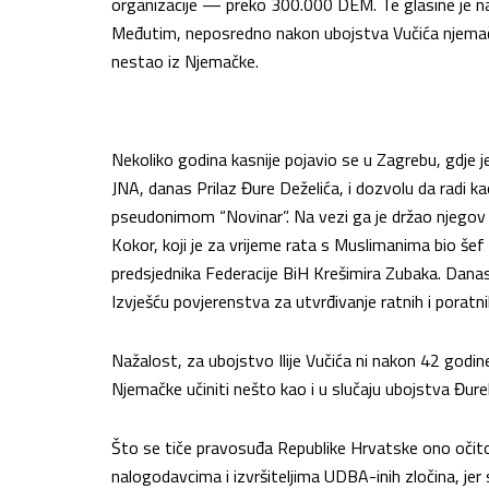
organizacije — preko 300.000 DEM. Te glasine je naju
Međutim, neposredno nakon ubojstva Vučića njemačka
nestao iz Njemačke.
Nekoliko godina kasnije pojavio se u Zagrebu, gdje j
JNA, danas Prilaz Đure Deželića, i dozvolu da radi ka
pseudonimom “Novinar”. Na vezi ga je držao njegov
Kokor, koji je za vrijeme rata s Muslimanima bio še
predsjednika Federacije BiH Krešimira Zubaka. Dana
Izvješću povjerenstva za utvrđivanje ratnih i poratn
Nažalost, za ubojstvo Ilije Vučića ni nakon 42 godi
Njemačke učiniti nešto kao i u slučaju ubojstva Đurek
Što se tiče pravosuđa Republike Hrvatske ono očito n
nalogodavcima i izvršiteljima UDBA-inih zločina, jer 