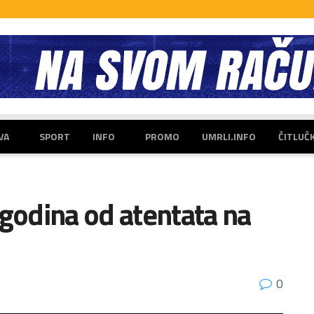
VA
SPORT
INFO
PROMO
UMRLI.INFO
ČITLUČ
 godina od atentata na
0