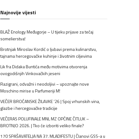
Najnovije vijesti
BLAŽ Enology Međugorje – U tijeku prijave za tečaj
somelierstva!
Brotnjak Miroslav Kordić o ljubavi prema kulinarstvu,
tajnama hercegovačke kuhinje i životnim ciljevima
Lik fra Didaka Buntića među motivima otvorenja
ovogodišnjih Vinkovačkih jeseni
Razigrani, odvažni i neodoljivi – upoznajte nove
Moschino mirise u Parfumeriji M!
VEČER BROĆANSKE ŽILAVKE ’26 | Spoj vrhunskih vina,
glazbe i hercegovačke tradicije
VEČERAS POLUFINALE MNL MZ OPĆINE ČITLUK –
BROTNJO 2026. | Tko će izboriti veliko finale?
170 SPAŠAVATELJA NA 37. MLADIFESTU | Članovi GSS-a u