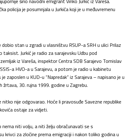
pornije širio navodni emigrant Vinko Jurkić iz Vareša.
 policija je posumnjala u Jurkića koji je u međuvremenu
e dobio stan u zgradi u vlasništvu RSUP-a SRH u ulici Prilaz
o taksist. Jurkić je radio za sarajevsku Udbu pod
 zemljak iz Vareša, inspektor Centra SDB Sarajevo Tomislav
f SSIS-a HVO-a u Sarajevu, a potom je radio u kabinetu
s je zaposlen u KUD-u “Napredak” iz Sarajeva – napisano je u
ih žrtava, 30. rujna 1999. godine u Zagrebu.
ne nitko nije odgovarao. Hoće li pravosuđe Savezne republike
ovića ostaje za vidjeti.
ema niti volju, a niti želju obračunavati se s
su krivci za zločine prema emigraciji i nakon toliko godina u