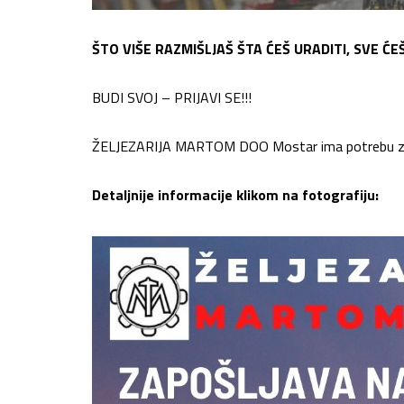
ŠTO VIŠE RAZMIŠLJAŠ ŠTA ĆEŠ URADITI, SVE ĆEŠ 
BUDI SVOJ – PRIJAVI SE!!!
ŽELJEZARIJA MARTOM DOO Mostar ima potrebu za t
Detaljnije informacije klikom na fotografiju: