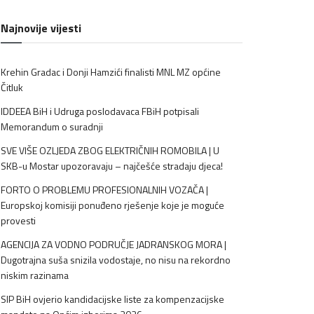
Najnovije vijesti
Krehin Gradac i Donji Hamzići finalisti MNL MZ općine
Čitluk
IDDEEA BiH i Udruga poslodavaca FBiH potpisali
Memorandum o suradnji
SVE VIŠE OZLJEDA ZBOG ELEKTRIČNIH ROMOBILA | U
SKB-u Mostar upozoravaju – najčešće stradaju djeca!
FORTO O PROBLEMU PROFESIONALNIH VOZAČA |
Europskoj komisiji ponuđeno rješenje koje je moguće
provesti
AGENCIJA ZA VODNO PODRUČJE JADRANSKOG MORA |
Dugotrajna suša snizila vodostaje, no nisu na rekordno
niskim razinama
SIP BiH ovjerio kandidacijske liste za kompenzacijske