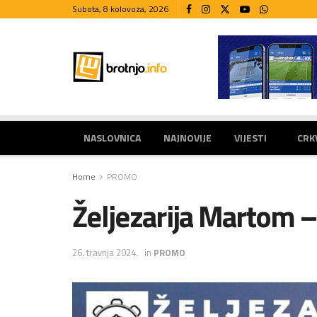
Subota, 8 kolovoza, 2026
NASLOVNICA
NAJNOVIJE
VIJESTI
CRK
Home
PROMO
Željezarija Martom –
26. travnja 2024.
in
PROMO