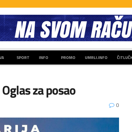
VA
SPORT
INFO
PROMO
UMRLI.INFO
ČITLUČ
 Oglas za posao
0