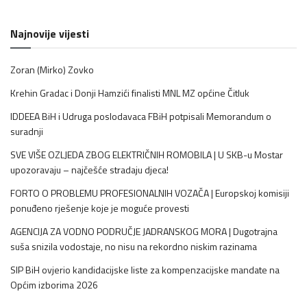
Najnovije vijesti
Zoran (Mirko) Zovko
Krehin Gradac i Donji Hamzići finalisti MNL MZ općine Čitluk
IDDEEA BiH i Udruga poslodavaca FBiH potpisali Memorandum o
suradnji
SVE VIŠE OZLJEDA ZBOG ELEKTRIČNIH ROMOBILA | U SKB-u Mostar
upozoravaju – najčešće stradaju djeca!
FORTO O PROBLEMU PROFESIONALNIH VOZAČA | Europskoj komisiji
ponuđeno rješenje koje je moguće provesti
AGENCIJA ZA VODNO PODRUČJE JADRANSKOG MORA | Dugotrajna
suša snizila vodostaje, no nisu na rekordno niskim razinama
SIP BiH ovjerio kandidacijske liste za kompenzacijske mandate na
Općim izborima 2026