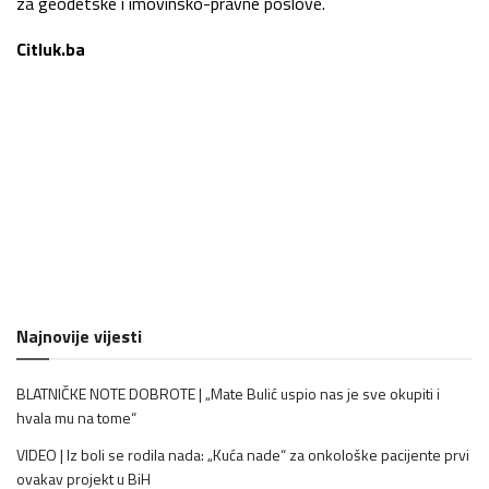
za geodetske i imovinsko-pravne poslove.
Citluk.ba
Najnovije vijesti
BLATNIČKE NOTE DOBROTE | „Mate Bulić uspio nas je sve okupiti i
hvala mu na tome“
VIDEO | Iz boli se rodila nada: „Kuća nade“ za onkološke pacijente prvi
ovakav projekt u BiH