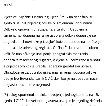
koristi.
Vijećnice i vijećnici Općinskog vijeća Čitluk na današnjoj su
sjednici usvojili prijedlog odluke o izmjenama i dopunama
Odluke o upravnim pristojbama s tarifom. Usvojenim
izmjenama i dopunama ranije usvojena odluka dopunjuje se
poglavljem „Imovinske pristojbe“ koje se odnose na korištenje
podataka iz adresnog registra. Općina Čitluk ovom odlukom
vršit će naplaćivanje ustupanja geografskih mapiranih
podataka iz adresnog registra, a cijene su formirane u skladu
s prijedlogom koji je uradila Federalna geodetska uprava.
Obrazloženje za potrebu usvajanja izmjena i dopuna odluke
dao je Ivo Bevanda, tajnik OV Čitluk, koji je na poseban način
naglasio pravnu utemeljenost.
Prijedlog spomenute odluke usvojen je jednoglasno, a na 15.
sjednici OV Čitluk većinom glasova usvojen je prijedlog rješenja