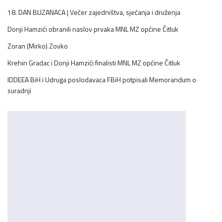
18. DAN BLIZANACA | Večer zajedništva, sjećanja i druženja
Donji Hamzići obranili naslov prvaka MNL MZ općine Čitluk
Zoran (Mirko) Zovko
Krehin Gradac i Donji Hamzići finalisti MNL MZ općine Čitluk
IDDEEA BiH i Udruga poslodavaca FBiH potpisali Memorandum o
suradnji