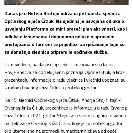
Danas je u Hotelu Brotnjo održana petnaesta sjednica
Općinskog vijeća Čitluk. Na sjednici je usvojena odluka o
usvajanju Platforme za mir i prateći plan aktivnosti, kao i
odluka o izmjenama i dopunama odluke o upravnim
pristojbama s tarifom te prijedlozi za rješavanje koje su
za današnju sjednicu pripremile općinske službe.
Uz navedeno, na današnjoj sjednici imenovani su članovi
Povjerenstva za dodjelu javnih priznanja Općine Čitluk, a kroz
prezentaciju informacije o radu vijećnice i vijećnici upoznati su
s radom Crvenog križa Čitluk u protekloj godini.
Na 15. sjednici Općinskog vijeća Čitluk, Andrija Stojić, tajnik
Crvenog križa Čitluk, prezentirao je informaciju o radu Crvenog
križa Čitluk u 2021. godini. Stojić se u svom izlaganju osvrnuo
na djelovanje Crvenog križa Čitluk, koje je i u protekloj godini
bilo utemeljeno na promociji humanitarnih ciljeva od opće