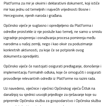
Platforma za mir je okvirni i deklarativni dokument, koji ističe
mir kao jednu od temeljnih i najvećih vrijednosti Bosne i
Hercegovine, njenih naroda i građana.
Općinsko vijeće je suglasno i opredijeljeno da Platforma i
odredbe proistekle iz nje posluže kao temelj, ne samo u smislu
izgradnje povjerenja i osnaživanja procesa pomirenja među
narodima u našoj zemlji, nego i kao okvir za poduzimanje
konkretnih aktivnosti, za koje će se potpisnik ovog
dokumenta opredijeliti.
Općinsko vijeće će nastojati osigurati predlaganje, donošenje i
implementaciju formalnih odluka, koje će omogućiti i osigurati
provođenje relevantnih odredbi iz Platforme na razini rada.
Uz navedeno, vijećnice i vijećnici Općinskog vijeća Čitluk na
današnjoj su sjednici usvojili prijedloge za rješavanje koje su
pripremile Općinska služba za gospodarstvo i Općinska služba