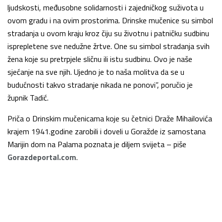
ljudskosti, međusobne solidarnosti i zajedničkog suživota u
ovom gradu i na ovim prostorima. Drinske mučenice su simbol
stradanja u ovom kraju kroz čiju su životnu i patničku sudbinu
isprepletene sve nedužne žrtve. One su simbol stradanja svih
žena koje su pretrpjele sličnu ili istu sudbinu. Ovo je naše
sjećanje na sve njih. Ujedno je to naša molitva da se u
budućnosti takvo stradanje nikada ne ponovi”, poručio je
župnik Tadić.
Priča o Drinskim mučenicama koje su četnici Draže Mihailovića
krajem 1941.godine zarobili i doveli u Goražde iz samostana
Marijin dom na Palama poznata je diljem svijeta – piše
Gorazdeportal.com
.