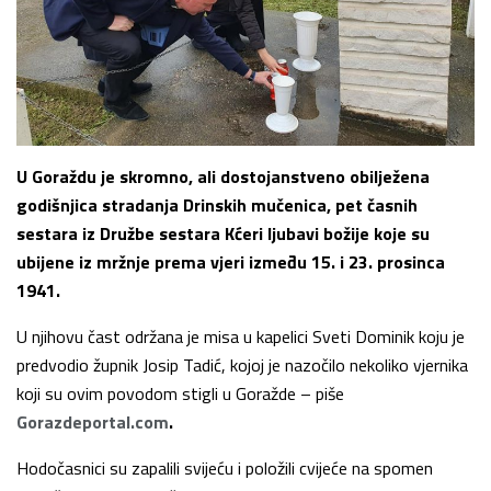
U Goraždu je skromno, ali dostojanstveno obilježena
godišnjica stradanja Drinskih mučenica, pet časnih
sestara iz Družbe sestara Kćeri ljubavi božije koje su
ubijene iz mržnje prema vjeri između 15. i 23. prosinca
1941.
U njihovu čast održana je misa u kapelici Sveti Dominik koju je
predvodio župnik Josip Tadić, kojoj je nazočilo nekoliko vjernika
koji su ovim povodom stigli u Goražde – piše
Gorazdeportal.com
.
Hodočasnici su zapalili svijeću i položili cvijeće na spomen