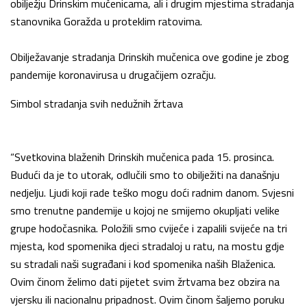
obilježju Drinskim mučenicama, ali i drugim mjestima stradanja
stanovnika Goražda u proteklim ratovima.
Obilježavanje stradanja Drinskih mučenica ove godine je zbog
pandemije koronavirusa u drugačijem ozračju.
Simbol stradanja svih nedužnih žrtava
“Svetkovina blaženih Drinskih mučenica pada 15. prosinca.
Budući da je to utorak, odlučili smo to obilježiti na današnju
nedjelju. Ljudi koji rade teško mogu doći radnim danom. Svjesni
smo trenutne pandemije u kojoj ne smijemo okupljati velike
grupe hodočasnika. Položili smo cvijeće i zapalili svijeće na tri
mjesta, kod spomenika djeci stradaloj u ratu, na mostu gdje
su stradali naši sugrađani i kod spomenika naših Blaženica.
Ovim činom želimo dati pijetet svim žrtvama bez obzira na
vjersku ili nacionalnu pripadnost. Ovim činom šaljemo poruku