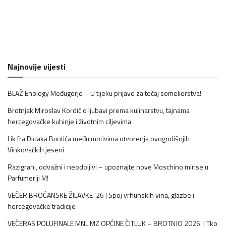
Najnovije vijesti
BLAŽ Enology Međugorje – U tijeku prijave za tečaj somelierstva!
Brotnjak Miroslav Kordić o ljubavi prema kulinarstvu, tajnama
hercegovačke kuhinje i životnim ciljevima
Lik fra Didaka Buntića među motivima otvorenja ovogodišnjih
Vinkovačkih jeseni
Razigrani, odvažni i neodoljivi – upoznajte nove Moschino mirise u
Parfumeriji M!
VEČER BROĆANSKE ŽILAVKE ’26 | Spoj vrhunskih vina, glazbe i
hercegovačke tradicije
VEČERAS POLUFINALE MNL MZ OPĆINE ČITLUK – BROTNJO 2026. | Tko