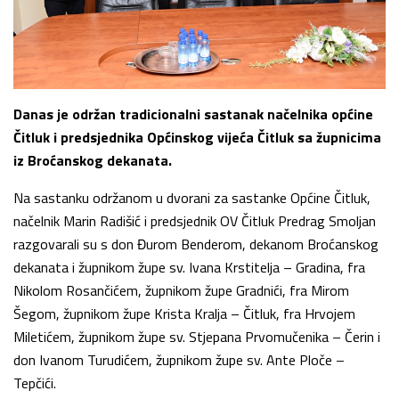
Danas je održan tradicionalni sastanak načelnika općine
Čitluk i predsjednika Općinskog vijeća Čitluk sa župnicima
iz Broćanskog dekanata.
Na sastanku održanom u dvorani za sastanke Općine Čitluk,
načelnik Marin Radišić i predsjednik OV Čitluk Predrag Smoljan
razgovarali su s don Đurom Benderom, dekanom Broćanskog
dekanata i župnikom župe sv. Ivana Krstitelja – Gradina, fra
Nikolom Rosančićem, župnikom župe Gradnići, fra Mirom
Šegom, župnikom župe Krista Kralja – Čitluk, fra Hrvojem
Miletićem, župnikom župe sv. Stjepana Prvomučenika – Čerin i
don Ivanom Turudićem, župnikom župe sv. Ante Ploče –
Tepčići.