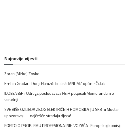
Najnovije vijesti
Zoran (Mirko) Zovko
Krehin Gradac i Donji Hamzići finalisti MNL MZ općine Čitluk
IDDEEA BiH i Udruga poslodavaca FBiH potpisali Memorandum o
suradnji
SVE VIŠE OZLJEDA ZBOG ELEKTRIČNIH ROMOBILA | U SKB-u Mostar
upozoravaju – najčešće stradaju djeca!
FORTO O PROBLEMU PROFESIONALNIH VOZAČA | Europskoj komisiji