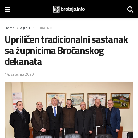
Home
VIJESTI
LOKALNO
Upriličen tradicionalni sastanak
sa župnicima Broćanskog
dekanata
14. siječnja 2020.