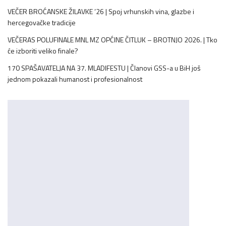
VEČER BROĆANSKE ŽILAVKE ’26 | Spoj vrhunskih vina, glazbe i
hercegovačke tradicije
VEČERAS POLUFINALE MNL MZ OPĆINE ČITLUK – BROTNJO 2026. | Tko
će izboriti veliko finale?
170 SPAŠAVATELJA NA 37. MLADIFESTU | Članovi GSS-a u BiH još
jednom pokazali humanost i profesionalnost