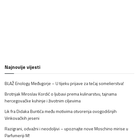
Najnovije vijesti
BLAŽ Enology Međugorje – U tijeku prijave za tečaj somelierstva!
Brotnjak Miroslav Kordić o ljubavi prema kulinarstvu, tajnama
hercegovačke kuhinje i životnim ciljevima
Lik fra Didaka Buntića među motivima otvorenja ovogodišnjih
Vinkovačkih jeseni
Razigrani, odvažni i neodoljivi – upoznajte nove Moschino mirise u
Parfumeriji M!