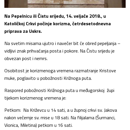
Na Pepelnicu ili Čistu srijedu, 14. veljače 2018., u
Katoličkoj Crkvi počinje korizma, četrdesetodnevna
priprava za Uskrs.
Na svetim misama ujutro i navečer bit će obred pepeljanja –
vidljivi znak prihvaćanja posta i pokore. Na Čistu srijedu je
obvezan post i nemrs.
Osobitost je korizmenoga vremena razmatranje Kristove
muke, poglavito u pobožnosti Križnoga puta.
Raspored pobožnosti Križnoga puta u međugorskoj župi
tijekom korizmenog vremena je:
Petkom: Na Križevcu u 14 sati, a u župnoj crkvi sv. Jakova
nakon večernje sv. mise u 18 sati. Na filijalama (Šurmanci,
Vionica, Miletina) petkom u 16 sati.