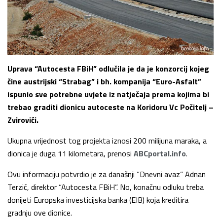
Uprava “Autocesta FBiH” odlučila je da je konzorcij kojeg
čine austrijski “Strabag” i bh. kompanija “Euro-Asfalt”
ispunio sve potrebne uvjete iz natječaja prema kojima bi
trebao graditi dionicu autoceste na Koridoru Vc Počitelj –
Zvirovići.
Ukupna vrijednost tog projekta iznosi 200 milijuna maraka, a
dionica je duga 11 kilometara, prenosi
ABCportal.info
.
Ovu informaciju potvrdio je za današnji “Dnevni avaz” Adnan
Terzić, direktor “Autocesta FBiH”. No, konačnu odluku treba
donijeti Europska investicijska banka (EIB) koja kreditira
gradnju ove dionice.