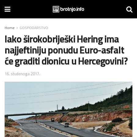
Home
GOSPODARSTVO
Iako širokobriješki Hering ima
najjeftiniju ponudu Euro-asfalt
će graditi dionicu u Hercegovini?
16. studenoga 2017.