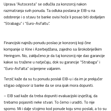
Uprava “Autocesta” se odlučila za konzorcij nakon
razmatranja svih ponuda. Ta odluka poslana je EIB-u na
odobrenje i o stavu te banke ovisi hoće li posao biti dodijeljen
“Strabagu” i “Euro-Asfaltu”.
Financijski najnižu ponudu poslao je konzorcij koji čine
kompanije iz Kine i Azerbejdžana, zajedno sa širokobriješkim
Heringom. No, zaključeno je da taj konzorcij nije dao garancije
kakve su tražene u natječaju, dok su garancije “Strabaga” i
“Euro-Asfalta” ocijenjene valjanim.
Terzić kaže da su tu ponudu poslali EIB-u i da im je prekjučer
stigao odgovor iz banke da se ona ipak mora dopuniti.
– EIB sad kaže da treba dopuniti evaluacijski izvještaj, da
trebamo pojasniti neke stvari. To ćemo i uraditi. To nije
sporno. Mi i dalje stojimo kod ponude koju smo poslali, a to su