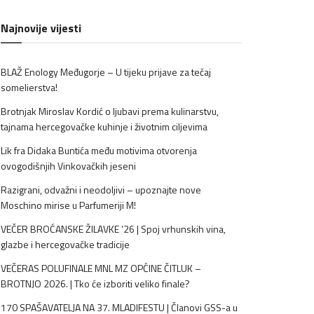
Najnovije vijesti
BLAŽ Enology Međugorje – U tijeku prijave za tečaj
somelierstva!
Brotnjak Miroslav Kordić o ljubavi prema kulinarstvu,
tajnama hercegovačke kuhinje i životnim ciljevima
Lik fra Didaka Buntića među motivima otvorenja
ovogodišnjih Vinkovačkih jeseni
Razigrani, odvažni i neodoljivi – upoznajte nove
Moschino mirise u Parfumeriji M!
VEČER BROĆANSKE ŽILAVKE ’26 | Spoj vrhunskih vina,
glazbe i hercegovačke tradicije
VEČERAS POLUFINALE MNL MZ OPĆINE ČITLUK –
BROTNJO 2026. | Tko će izboriti veliko finale?
170 SPAŠAVATELJA NA 37. MLADIFESTU | Članovi GSS-a u