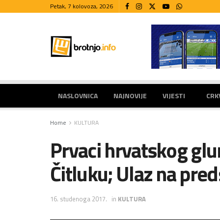
Petak, 7 kolovoza, 2026
NASLOVNICA
NAJNOVIJE
VIJESTI
CRK
Home
KULTURA
Prvaci hrvatskog glu
Čitluku; Ulaz na pre
16. studenoga 2017.
in
KULTURA