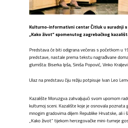
Kulturno-informativni centar Čitluk u suradnji
„Kako život“ spomenutog zagrebačkog kazališt
Predstava će biti odigrana večeras s početkom u 19 s
predstave, nastale prema tekstu nagrađivane domaće
glumišta: Biserka Ipša, Siniša Popović, Vinko Kraljevi
Ulaz na predstavu čiju režiju potpisuje Ivan Leo Lem
Kazalište Moruzgva zahvaljujući svom upornom radu,
kulturnoj sceni. Kazalište koje je osnovala poznata
mnogim gradovima diljem Republike Hrvatske, ali i
„Kako život“ tijekom hercegovačke mini-turneje gost