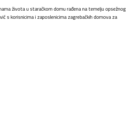
tranama života u staračkom domu rađena na temelju opsežnog
trović s korisnicima i zaposlenicima zagrebačkih domova za