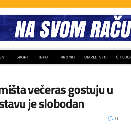
VA
SPORT
INFO
PROMO
UMRLI.INFO
ČITLUČ
mišta večeras gostuju u
dstavu je slobodan
0