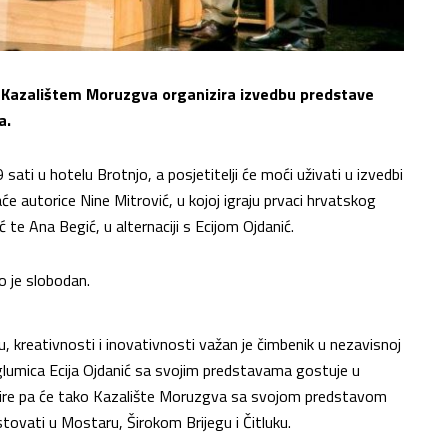
 s Kazalištem Moruzgva organizira izvedbu predstave
a.
ati u hotelu Brotnjo, a posjetitelji će moći uživati u izvedbi
 autorice Nine Mitrović, u kojoj igraju prvaci hrvatskog
ć te Ana Begić, u alternaciji s Ecijom Ojdanić.
o je slobodan.
 kreativnosti i inovativnosti važan je čimbenik u nezavisnoj
 glumica Ecija Ojdanić sa svojim predstavama gostuje u
 šire pa će tako Kazalište Moruzgva sa svojom predstavom
ovati u Mostaru, Širokom Brijegu i Čitluku.