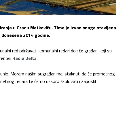
iranja u Gradu Metkoviću. Time je izvan snage stavljena
ja donesena 2014 godine.
nalni red održavati komunalni redari dok će građani koji su
prenosi
Radio Delta
.
ispunio. Moram našim sugrađanima istaknuti da će prometnog
metnog redara te ćemo uskoro školovati i zaposliti i