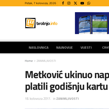
Petak, 7 kolovoza, 2026
NASLOVNICA
NAJNOVIJE
VIJESTI
CRK
Home
ZANIMLJIVOSTI
Metković ukinuo napl
platili godišnju kart
18. kolovoza 2017.
in
ZANIMLJIVOSTI