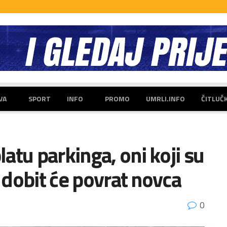
VA
SPORT
INFO
PROMO
UMRLI.INFO
ČITLUČ
atu parkinga, oni koji su
u dobit će povrat novca
0