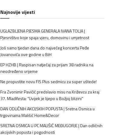
Najnovije vijesti
UGLAZBLJENA PJESMA GENERALA IVANA TOLJA |
Pjesništvo koje spaja vjeru, domovinu i umjetnost
Još samo tjedan dana do najvećeg koncerta Peđe
Jovanovića ove godine u BiH
EP HZHB | Raspisan natječaj za prijam 38 radnika na
neodređeno vrijeme
Ne propustite novu FIS Plus sedmicu za super uštede!
Fra Zvonimir Pavičić predslavio misu na Križevcu za kraj
37. Mladifesta: “Uvijek je lijepo u Božjoj blizini”
DAN ODLIČNIH AKCIJSKIH POPUSTA | Sretna Osmica u
trgovinama Mališić Home&Decor
SRETNA OSMICA U PC MALIŠIĆ MEĐUGORJE | Dan odličnih
akcijskih popusta i pogodnosti