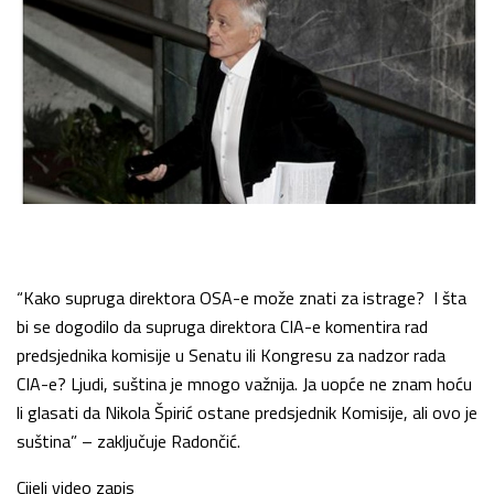
“Kako supruga direktora OSA-e može znati za istrage? I šta
bi se dogodilo da supruga direktora CIA-e komentira rad
predsjednika komisije u Senatu ili Kongresu za nadzor rada
CIA-e? Ljudi, suština je mnogo važnija. Ja uopće ne znam hoću
li glasati da Nikola Špirić ostane predsjednik Komisije, ali ovo je
suština” – zaključuje Radončić.
Cijeli video zapis