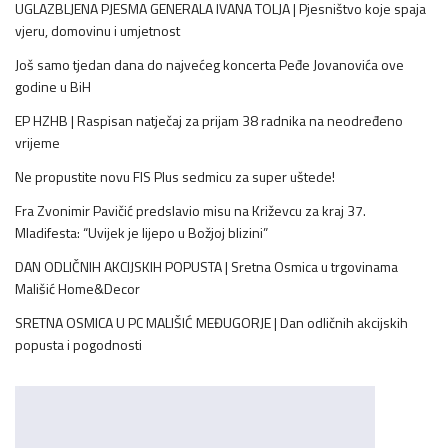
UGLAZBLJENA PJESMA GENERALA IVANA TOLJA | Pjesništvo koje spaja
vjeru, domovinu i umjetnost
Još samo tjedan dana do najvećeg koncerta Peđe Jovanovića ove
godine u BiH
EP HZHB | Raspisan natječaj za prijam 38 radnika na neodređeno
vrijeme
Ne propustite novu FIS Plus sedmicu za super uštede!
Fra Zvonimir Pavičić predslavio misu na Križevcu za kraj 37.
Mladifesta: “Uvijek je lijepo u Božjoj blizini”
DAN ODLIČNIH AKCIJSKIH POPUSTA | Sretna Osmica u trgovinama
Mališić Home&Decor
SRETNA OSMICA U PC MALIŠIĆ MEĐUGORJE | Dan odličnih akcijskih
popusta i pogodnosti