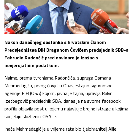
Nakon današnjeg sastanka s hrvatskim članom
Predsjedništva BiH Draganom Čovićem predsjednik SBB-a
Fahrudin Radončić pred novinare je izašao s
nevjerojatnim podatkom.
Naime, prema tvrdnjama Radončića, supruga Osmana
Mehmedagića, prvog čovjeka Obavještajno sigurnosne
agencije BiH (OSA) kojom, javna je tajna, upravlja Bakir
Izetbegović predsjednik SDA, danas je na svome facebook
profilu objavila post u kojemu najavljuje brojne istrage u kojima
sudjeluju službenici OSA-e.
Inače Mehmedagić je u vrijeme rata bio tjelohranitelj Alije