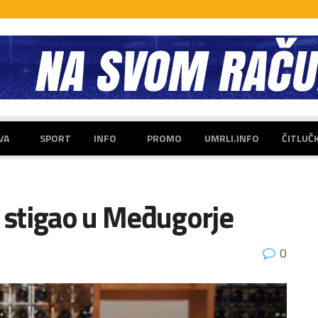
VA
SPORT
INFO
PROMO
UMRLI.INFO
ČITLUČ
 stigao u Međugorje
0