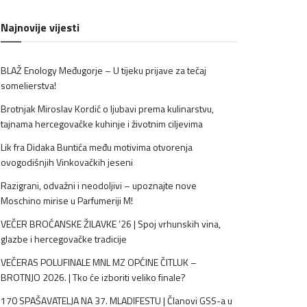
Najnovije vijesti
BLAŽ Enology Međugorje – U tijeku prijave za tečaj
somelierstva!
Brotnjak Miroslav Kordić o ljubavi prema kulinarstvu,
tajnama hercegovačke kuhinje i životnim ciljevima
Lik fra Didaka Buntića među motivima otvorenja
ovogodišnjih Vinkovačkih jeseni
Razigrani, odvažni i neodoljivi – upoznajte nove
Moschino mirise u Parfumeriji M!
VEČER BROĆANSKE ŽILAVKE ’26 | Spoj vrhunskih vina,
glazbe i hercegovačke tradicije
VEČERAS POLUFINALE MNL MZ OPĆINE ČITLUK –
BROTNJO 2026. | Tko će izboriti veliko finale?
170 SPAŠAVATELJA NA 37. MLADIFESTU | Članovi GSS-a u