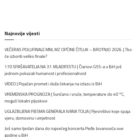
Najnovije vijesti
VEČERAS POLUFINALE MNL MZ OPĆINE ČITLUK – BROTNJO 2026. | Tko
će izboriti veliko finale?
170 SPAŠAVATELJA NA 37. MLADIFESTU | Članovi GSS-a u BiH još
jednom pokazali humanost i profesionalnost
VIDEO | Pojačan promet i duža čekanja na izlazu iz BiH
VREMENSKA PROGNOZA | Sunčano i vruće, temperature do 40 °C,
mogući lokalni pljuskovi
UGLAZBLJENA PJESMA GENERALA IVANA TOLJA | Pjesništvo koje spaja
vjeru, domovinu i umjetnost
Još samo tjedan dana do najvećeg koncerta Peđe Jovanovića ove
godine u BiH