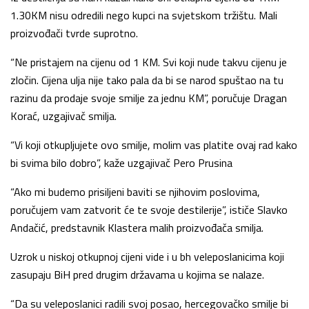
1.30KM nisu odredili nego kupci na svjetskom tržištu. Mali
proizvođači tvrde suprotno.
“Ne pristajem na cijenu od 1 KM. Svi koji nude takvu cijenu je
zločin. Cijena ulja nije tako pala da bi se narod spuštao na tu
razinu da prodaje svoje smilje za jednu KM”, poručuje Dragan
Korać, uzgajivač smilja.
“Vi koji otkupljujete ovo smilje, molim vas platite ovaj rad kako
bi svima bilo dobro”, kaže uzgajivač Pero Prusina
“Ako mi budemo prisiljeni baviti se njihovim poslovima,
poručujem vam zatvorit će te svoje destilerije”, ističe Slavko
Andačić, predstavnik Klastera malih proizvođača smilja.
Uzrok u niskoj otkupnoj cijeni vide i u bh veleposlanicima koji
zasupaju BiH pred drugim državama u kojima se nalaze.
“Da su veleposlanici radili svoj posao, hercegovačko smilje bi