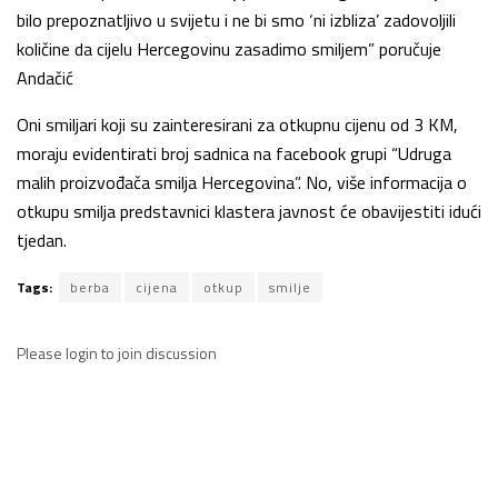
bilo prepoznatljivo u svijetu i ne bi smo ‘ni izbliza’ zadovoljili
količine da cijelu Hercegovinu zasadimo smiljem” poručuje
Andačić
Oni smiljari koji su zainteresirani za otkupnu cijenu od 3 KM,
moraju evidentirati broj sadnica na facebook grupi “Udruga
malih proizvođača smilja Hercegovina”. No, više informacija o
otkupu smilja predstavnici klastera javnost će obavijestiti idući
tjedan.
Tags:
berba
cijena
otkup
smilje
Please
login
to join discussion