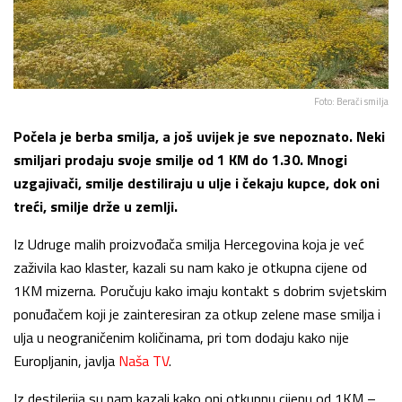
Foto: Berači smilja
Počela je berba smilja, a još uvijek je sve nepoznato. Neki
smiljari prodaju svoje smilje od 1 KM do 1.30. Mnogi
uzgajivači, smilje destiliraju u ulje i čekaju kupce, dok oni
treći, smilje drže u zemlji.
Iz Udruge malih proizvođača smilja Hercegovina koja je već
zaživila kao klaster, kazali su nam kako je otkupna cijene od
1KM mizerna. Poručuju kako imaju kontakt s dobrim svjetskim
ponuđačem koji je zainteresiran za otkup zelene mase smilja i
ulja u neograničenim količinama, pri tom dodaju kako nije
Europljanin, javlja
Naša TV
.
Iz destilerija su nam kazali kako oni otkupnu cijenu od 1KM –