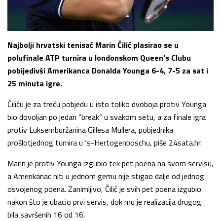
Najbolji hrvatski tenisač Marin Čilić plasirao se u
polufinale ATP turnira u londonskom Queen’s Clubu
pobijedivši Amerikanca Donalda Younga 6-4, 7-5 za sat i
25 minuta igre.
Čiliću je za treću pobjedu u isto toliko dvoboja protiv Younga
bio dovoljan po jedan “break” u svakom setu, a za finale igra
protiv Luksemburžanina Gillesa Mullera, pobjednika
prošlotjednog turnira u ‘s-Hertogenboschu, piše 24sata.hr.
Marin je protiv Younga izgubio tek pet poena na svom servisu,
a Amerikanac niti u jednom gemu nije stigao dalje od jednog
osvojenog poena. Zanimljivo, Čilić je svih pet poena izgubio
nakon što je ubacio prvi servis, dok mu je realizacija drugog
bila savršenih 16 od 16.