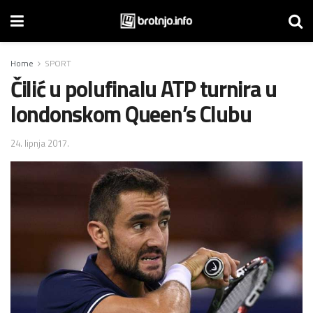
Home
SPORT
Čilić u polufinalu ATP turnira u
londonskom Queen’s Clubu
24. lipnja 2017.