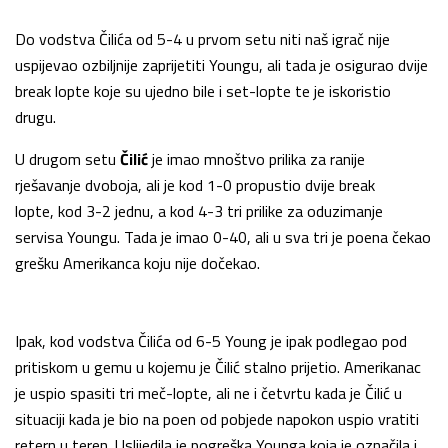
Do vodstva Čilića od 5-4 u prvom setu niti naš igrač nije
uspijevao ozbiljnije zaprijetiti Youngu, ali tada je osigurao dvije
break lopte koje su ujedno bile i set-lopte te je iskoristio
drugu.
U drugom setu
Čilić
je imao mnoštvo prilika za ranije
rješavanje dvoboja, ali je kod 1-0 propustio dvije break
lopte, kod 3-2 jednu, a kod 4-3 tri prilike za oduzimanje
servisa Youngu. Tada je imao 0-40, ali u sva tri je poena čekao
grešku Amerikanca koju nije dočekao.
Ipak, kod vodstva Čilića od 6-5 Young je ipak podlegao pod
pritiskom u gemu u kojemu je Čilić stalno prijetio. Amerikanac
je uspio spasiti tri meč-lopte, ali ne i četvrtu kada je Čilić u
situaciji kada je bio na poen od pobjede napokon uspio vratiti
retern u teren. Uslijedila je pogreška Younga koja je označila i