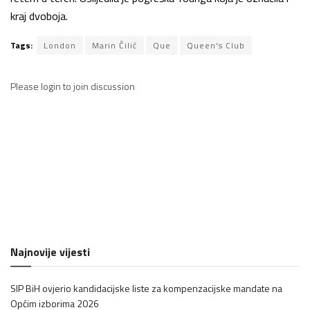
kraj dvoboja.
Tags:
London
Marin Čilić
Que
Queen's Club
Please
login
to join discussion
Najnovije vijesti
SIP BiH ovjerio kandidacijske liste za kompenzacijske mandate na
Općim izborima 2026