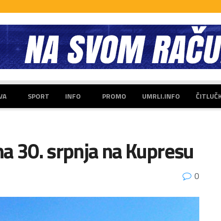
VA
SPORT
INFO
PROMO
UMRLI.INFO
ČITLUČ
a 30. srpnja na Kupresu
0