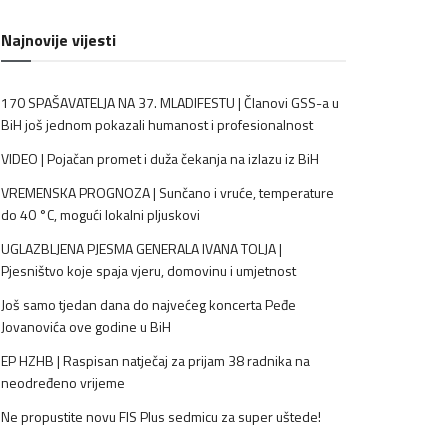
Najnovije vijesti
170 SPAŠAVATELJA NA 37. MLADIFESTU | Članovi GSS-a u
BiH još jednom pokazali humanost i profesionalnost
VIDEO | Pojačan promet i duža čekanja na izlazu iz BiH
VREMENSKA PROGNOZA | Sunčano i vruće, temperature
do 40 °C, mogući lokalni pljuskovi
UGLAZBLJENA PJESMA GENERALA IVANA TOLJA |
Pjesništvo koje spaja vjeru, domovinu i umjetnost
Još samo tjedan dana do najvećeg koncerta Peđe
Jovanovića ove godine u BiH
EP HZHB | Raspisan natječaj za prijam 38 radnika na
neodređeno vrijeme
Ne propustite novu FIS Plus sedmicu za super uštede!