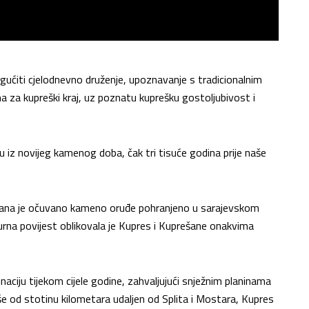
gućiti cjelodnevno druženje, upoznavanje s tradicionalnim
 za kupreški kraj, uz poznatu kuprešku gostoljubivost i
u iz novijeg kamenog doba, čak tri tisuće godina prije naše
 dana je očuvano kameno oruđe pohranjeno u sarajevskom
burna povijest oblikovala je Kupres i Kuprešane onakvima
naciju tijekom cijele godine, zahvaljujući snježnim planinama
še od stotinu kilometara udaljen od Splita i Mostara, Kupres