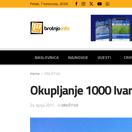
Petak, 7 kolovoza, 2026
NASLOVNICA
NAJNOVIJE
VIJESTI
CRK
Home
DRUŠTVO
Okupljanje 1000 Ivan
24. lipnja 2017.
in
DRUŠTVO