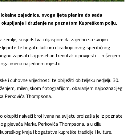
 lokalne zajednice, ovoga ljeta planira do sada
 okupljanje i druženje na poznatom Kupreškom polju.
z zemlje, susjedstva i dijaspore da zajedno sa svojim
e ljepote te bogatu kulturu i tradiciju ovog specifičnog
gnu zapisati taj poseban trenutak u povijesti – rušenjem
stoga imena na jednom mjestu.
ke i duhovne vrijednosti te obilježiti obiteljsku nedjelju 30.
uženjem, milenijskom fotografijom, obaranjem najpoznatijeg
ka Perkovića Thompsona.
 okupiti najveći broj Ivana na svijetu proizašla je iz poznate
og pjevača Marka Perkovića Thompsona, a u cilju
kupreškog kraja i bogatstva kupreške tradicije i kulture,