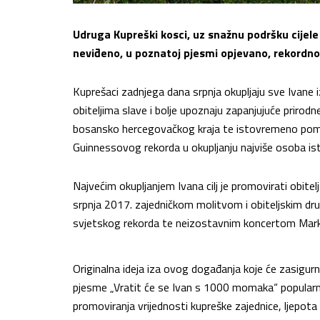
Udruga Kupreški kosci, uz snažnu podršku cijele
neviđeno, u poznatoj pjesmi opjevano, rekordno
Kuprešaci zadnjega dana srpnja okupljaju sve Ivane i
obiteljima slave i bolje upoznaju zapanjujuće prirodn
bosansko hercegovačkog kraja te istovremeno pomo
Guinnessovog rekorda u okupljanju najviše osoba i
Najvećim okupljanjem Ivana cilj je promovirati obiteljs
srpnja 2017. zajedničkom molitvom i obiteljskim dr
svjetskog rekorda te neizostavnim koncertom Mar
Originalna ideja iza ovog događanja koje će zasigurno
pjesme „Vratit će se Ivan s 1000 momaka“ popularn
promoviranja vrijednosti kupreške zajednice, ljepota 