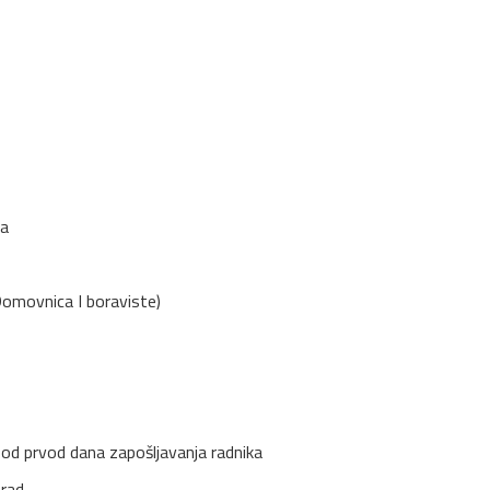
ja
Domovnica I boraviste)
 od prvod dana zapošljavanja radnika
 rad