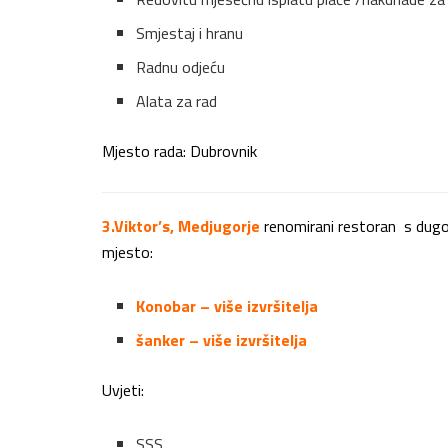
Smjestaj i hranu
Radnu odjeću
Alata za rad
Mjesto rada: Dubrovnik
3.Viktor’s, Medjugorje
renomirani restoran s dugo
mjesto:
Konobar – više izvršitelja
šanker – više izvršitelja
Uvjeti:
SSS