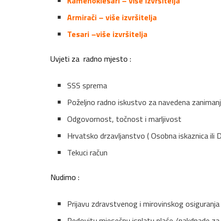
Kamenoklesari – više izvršitelja
Armirači – više izvršitelja
Tesari –više izvršitelja
Uvjeti za radno mjesto :
SSS sprema
Poželjno radno iskustvo za navedena zaniman
Odgovornost, točnost i marljivost
Hrvatsko drzavljanstvo ( Osobna iskaznica ili 
Tekuci račun
Nudimo :
Prijavu zdravstvenog i mirovinskog osiguranja
Redovitu mjesečnu isplatu plaće /nakdnade za