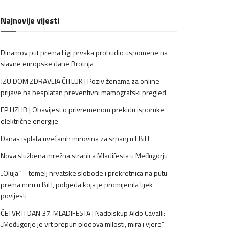
Najnovije vijesti
Dinamov put prema Ligi prvaka probudio uspomene na
slavne europske dane Brotnja
JZU DOM ZDRAVLJA ČITLUK | Poziv ženama za online
prijave na besplatan preventivni mamografski pregled
EP HZHB | Obavijest o privremenom prekidu isporuke
električne energije
Danas isplata uvećanih mirovina za srpanj u FBiH
Nova službena mrežna stranica Mladifesta u Međugorju
„Oluja“ – temelj hrvatske slobode i prekretnica na putu
prema miru u BiH, pobjeda koja je promijenila tijek
povijesti
ČETVRTI DAN 37. MLADIFESTA | Nadbiskup Aldo Cavalli:
„Međugorje je vrt prepun plodova milosti, mira i vjere“