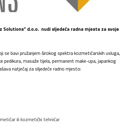
z Solutions” d.o.o. nudi sljedeća radna mjesta za svoje
ji se bavi pružanjem širokog spektra kozmetičarskih usluga,
ske pedikura, masaže tijela, permanent make-upa, japankog
ašava natječaj za slijedeće radno mjesto:
etičar ili kozmetički tehničar