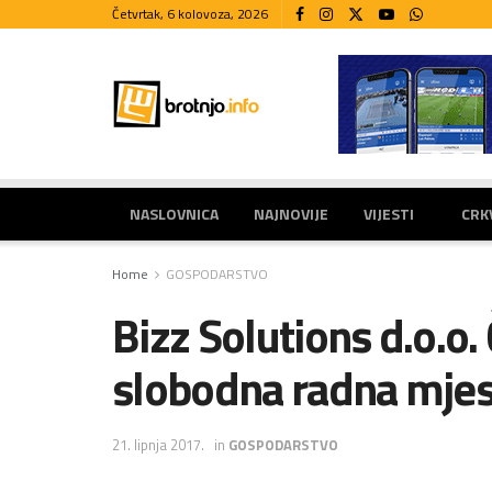
Četvrtak, 6 kolovoza, 2026
NASLOVNICA
NAJNOVIJE
VIJESTI
CRK
Home
GOSPODARSTVO
Bizz Solutions d.o.o. 
slobodna radna mjes
21. lipnja 2017.
in
GOSPODARSTVO