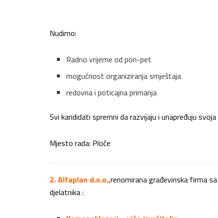
Nudimo:
Radno vrijeme od pon-pet
mogućnost organiziranja smještaja
redovna i poticajna primanja
Svi kandidati spremni da razvijaju i unapređuju svo
Mjesto rada: Ploče
2. Alfaplan d.o.o.
,renomirana građevinska firma sa
djelatnika :