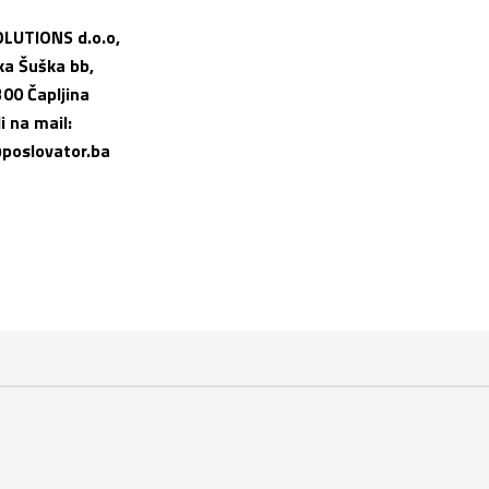
OLUTIONS d.o.o,
ka Šuška bb,
00 Čapljina
li na mail:
poslovator.ba