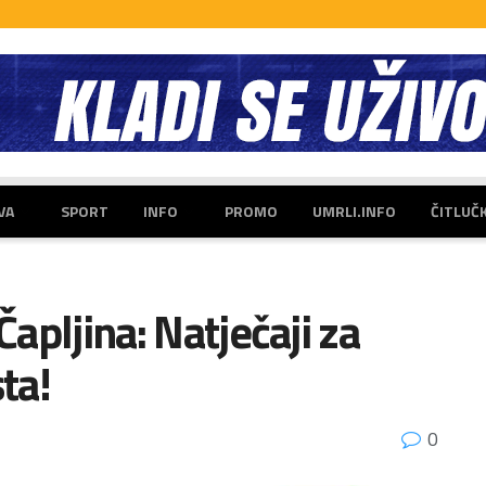
VA
SPORT
INFO
PROMO
UMRLI.INFO
ČITLUČ
Čapljina: Natječaji za
ta!
0