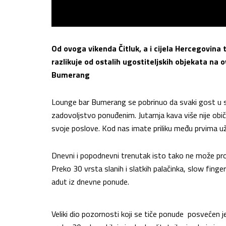
Od ovoga vikenda Čitluk, a i cijela Hercegovina t
razlikuje od ostalih ugostiteljskih objekata na
Bumerang
Lounge bar Bumerang se pobrinuo da svaki gost u sv
zadovoljstvo ponuđenim. Jutarnja kava više nije obi
svoje poslove. Kod nas imate priliku među prvima už
Dnevni i popodnevni trenutak isto tako ne može pro
Preko 30 vrsta slanih i slatkih palačinka, slow finge
adut iz dnevne ponude.
Veliki dio pozornosti koji se tiče ponude posvećen je