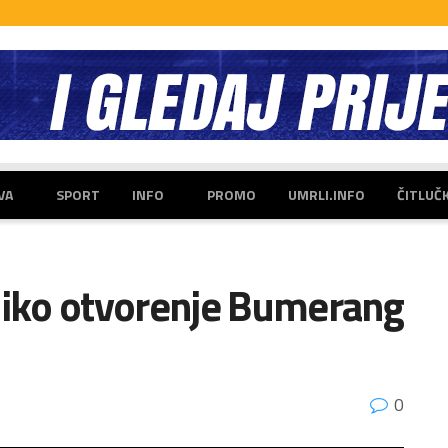
VA
SPORT
INFO
PROMO
UMRLI.INFO
ČITLUČ
iko otvorenje Bumerang
0