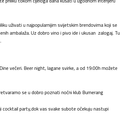
ate priliku tokom cijeloga dana kušati u ugodnom interijeru
iku uživati u najpopularnijim svijetskim brendovima koji se
lenih ambalaža. Uz dobro vino i pivo ide i ukusan zalogaj. Tu
.
ne večeri. Beer night, lagane svirke, a od 19:00h možete
retvaramo se u dobro poznati noćni klub Bumerang
iji cocktail party,dok vas svake subote očekuju nastupi