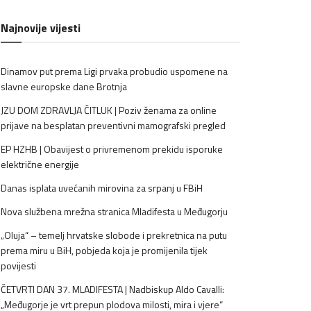
Najnovije vijesti
Dinamov put prema Ligi prvaka probudio uspomene na
slavne europske dane Brotnja
JZU DOM ZDRAVLJA ČITLUK | Poziv ženama za online
prijave na besplatan preventivni mamografski pregled
EP HZHB | Obavijest o privremenom prekidu isporuke
električne energije
Danas isplata uvećanih mirovina za srpanj u FBiH
Nova službena mrežna stranica Mladifesta u Međugorju
„Oluja“ – temelj hrvatske slobode i prekretnica na putu
prema miru u BiH, pobjeda koja je promijenila tijek
povijesti
ČETVRTI DAN 37. MLADIFESTA | Nadbiskup Aldo Cavalli:
„Međugorje je vrt prepun plodova milosti, mira i vjere“