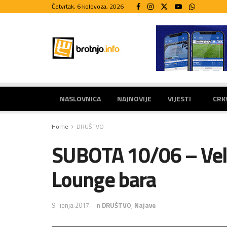
Četvrtak, 6 kolovoza, 2026
NASLOVNICA
NAJNOVIJE
VIJESTI
CRK
Home
DRUŠTVO
SUBOTA 10/06 – Vel
Lounge bara
9. lipnja 2017.
in
DRUŠTVO
,
Najave