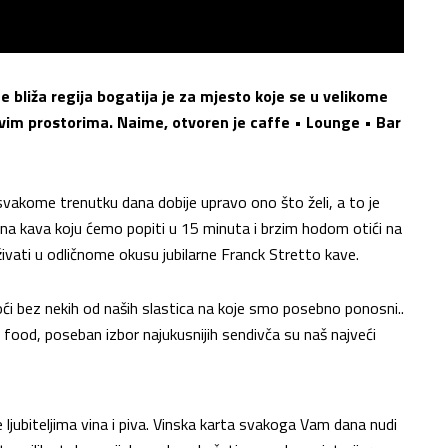
e bliža regija bogatija je za mjesto koje se u velikome
 ovim prostorima. Naime, otvoren je caffe • Lounge • Bar
akome trenutku dana dobije upravo ono što želi, a to je
čna kava koju ćemo popiti u 15 minuta i brzim hodom otići na
ivati u odličnome okusu jubilarne Franck Stretto kave.
ći bez nekih od naših slastica na koje smo posebno ponosni..
r food, poseban izbor najukusnijih sendivča su naš najveći
 ljubiteljima vina i piva. Vinska karta svakoga Vam dana nudi