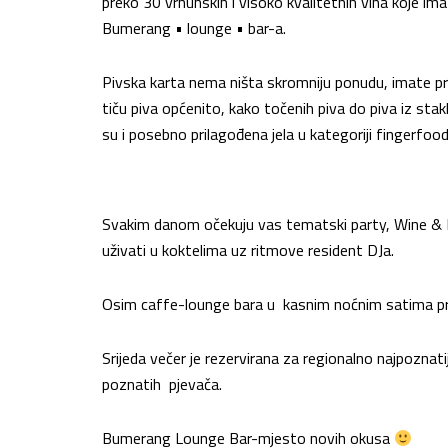
preko 30 vrhunskih i visoko kvalitetnih vina koje im
Bumerang • lounge • bar-a.
Pivska karta nema ništa skromniju ponudu, imate pril
tiču piva općenito, kako točenih piva do piva iz stak
su i posebno prilagođena jela u kategoriji fingerfood
Svakim danom očekuju vas tematski party, Wine & Di
uživati u koktelima uz ritmove resident DJa.
Osim caffe-lounge bara u kasnim noćnim satima p
Srijeda večer je rezervirana za regionalno najpoznat
poznatih pjevača.
Bumerang Lounge Bar-mjesto novih okusa