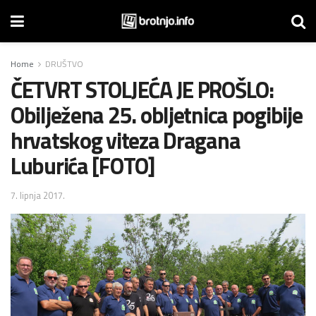
Home
DRUŠTVO
ČETVRT STOLJEĆA JE PROŠLO:
Obilježena 25. obljetnica pogibije
hrvatskog viteza Dragana
Luburića [FOTO]
7. lipnja 2017.