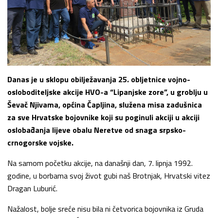
Danas je u sklopu obilježavanja 25. obljetnice vojno-
osloboditeljske akcije HVO-a “Lipanjske zore”, u groblju u
Ševač Njivama, općina Čapljina, služena misa zadušnica
za sve Hrvatske bojovnike koji su poginuli akciji u akciji
oslobađanja lijeve obalu Neretve od snaga srpsko-
crnogorske vojske.
Na samom početku akcije, na današnji dan, 7. lipnja 1992.
godine, u borbama svoj život gubi naš Brotnjak, Hrvatski vitez
Dragan Luburić.
Nažalost, bolje sreće nisu bila ni četvorica bojovnika iz Gruda