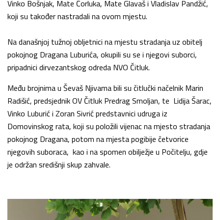
Vinko Bošnjak, Mate Ćorluka, Mate Glavaš i Vladislav Pandžić,
koji su također nastradali na ovom mjestu.
Na današnjoj tužnoj obljetnici na mjestu stradanja uz obitelj
pokojnog Dragana Luburića, okupili su se i njegovi suborci,
pripadnici dirvezantskog odreda NVO Čitluk.
Među brojnima u Ševaš Njivama bili su čitlučki načelnik Marin
Radišić, predsjednik OV Čitluk Predrag Smoljan, te Lidija Šarac,
Vinko Luburić i Zoran Sivrić predstavnici udruga iz
Domovinskog rata, koji su položili vijenac na mjesto stradanja
pokojnog Dragana, potom na mjesta pogibije četvorice
njegovih suboraca, kao i na spomen obilježje u Počitelju, gdje
je održan središnji skup zahvale.