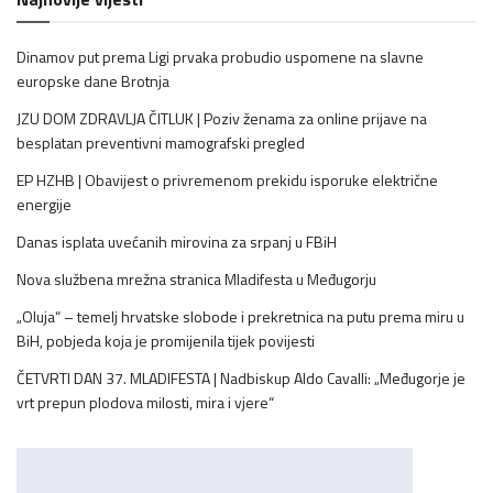
Dinamov put prema Ligi prvaka probudio uspomene na slavne
europske dane Brotnja
JZU DOM ZDRAVLJA ČITLUK | Poziv ženama za online prijave na
besplatan preventivni mamografski pregled
EP HZHB | Obavijest o privremenom prekidu isporuke električne
energije
Danas isplata uvećanih mirovina za srpanj u FBiH
Nova službena mrežna stranica Mladifesta u Međugorju
„Oluja“ – temelj hrvatske slobode i prekretnica na putu prema miru u
BiH, pobjeda koja je promijenila tijek povijesti
ČETVRTI DAN 37. MLADIFESTA | Nadbiskup Aldo Cavalli: „Međugorje je
vrt prepun plodova milosti, mira i vjere“