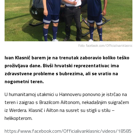
Foto: facebook.com/Officialivanklasnic
Ivan Klasnić barem je na trenutak zaboravio koliko teško
proživljava dane. Bivši hrvatski reprezentativac ima
zdravstvene probleme s bubrezima, ali se vratio na
nogometni teren.
U humanitarnoj utakmici u Hannoveru ponovno je istrčao na
teren i zaigrao s Brazilcom Ailtonom, nekadašnjim suigračem
iz Werdera. Klasnić i Ailton na susret su stigli u stilu –
helikopterom.
https://www.facebook.com/Officialivanklasnic/videos/18585