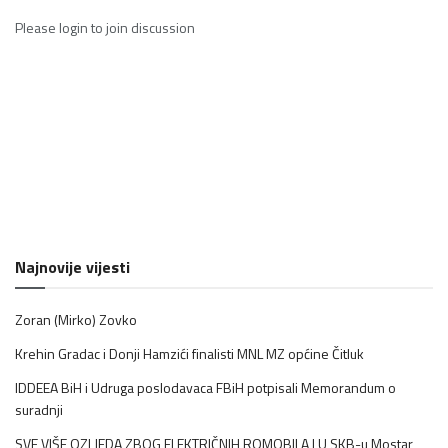
Please
login
to join discussion
Najnovije vijesti
Zoran (Mirko) Zovko
Krehin Gradac i Donji Hamzići finalisti MNL MZ općine Čitluk
IDDEEA BiH i Udruga poslodavaca FBiH potpisali Memorandum o
suradnji
SVE VIŠE OZLJEDA ZBOG ELEKTRIČNIH ROMOBILA | U SKB-u Mostar