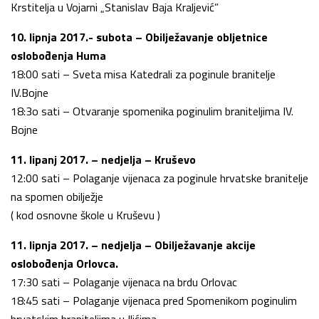
Krstitelja u Vojarni „Stanislav Baja Kraljević”
10. lipnja 2017.- subota – Obilježavanje obljetnice
oslobođenja Huma
18:00 sati – Sveta misa Katedrali za poginule branitelje
IV.Bojne
18:3o sati – Otvaranje spomenika poginulim braniteljima IV.
Bojne
11. lipanj 2017. – nedjelja – Kruševo
12:00 sati – Polaganje vijenaca za poginule hrvatske branitelje
na spomen obilježje
( kod osnovne škole u Kruševu )
11. lipnja 2017. – nedjelja – Obilježavanje akcije
oslobođenja Orlovca.
17:30 sati – Polaganje vijenaca na brdu Orlovac
18:45 sati – Polaganje vijenaca pred Spomenikom poginulim
hrvatskim braniteljima u Ilićima