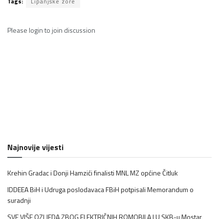
Tags:
Lipanjske zore
Please
login
to join discussion
Najnovije vijesti
Krehin Gradac i Donji Hamzići finalisti MNL MZ općine Čitluk
IDDEEA BiH i Udruga poslodavaca FBiH potpisali Memorandum o
suradnji
SVE VIŠE OZLJEDA ZBOG ELEKTRIČNIH ROMOBILA | U SKB-u Mostar