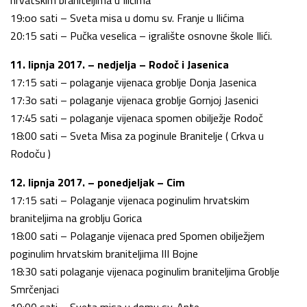
19:oo sati – Sveta misa u domu sv. Franje u Ilićima
20:15 sati – Pučka veselica – igralište osnovne škole Ilići.
11. lipnja 2017. – nedjelja – Rodoč i Jasenica
17:15 sati – polaganje vijenaca groblje Donja Jasenica
17:3o sati – polaganje vijenaca groblje Gornjoj Jasenici
17:45 sati – polaganje vijenaca spomen obilježje Rodoč
18:00 sati – Sveta Misa za poginule Branitelje ( Crkva u
Rodoču )
12. lipnja 2017. – ponedjeljak – Cim
17:15 sati – Polaganje vijenaca poginulim hrvatskim
braniteljima na groblju Gorica
18:00 sati – Polaganje vijenaca pred Spomen obilježjem
poginulim hrvatskim braniteljima III Bojne
18:30 sati polaganje vijenaca poginulim braniteljima Groblje
Smrčenjaci
19:00 sati – Sveta misa u domu sv. Ante