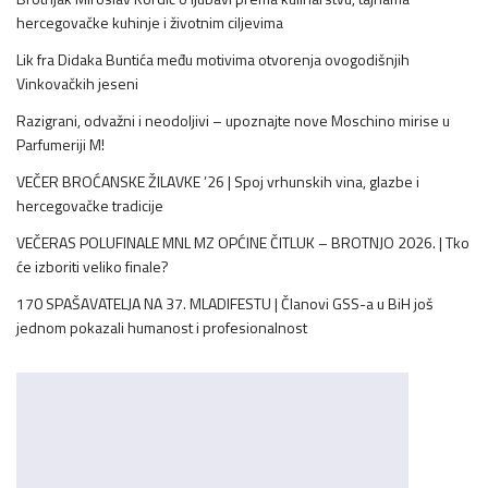
hercegovačke kuhinje i životnim ciljevima
Lik fra Didaka Buntića među motivima otvorenja ovogodišnjih
Vinkovačkih jeseni
Razigrani, odvažni i neodoljivi – upoznajte nove Moschino mirise u
Parfumeriji M!
VEČER BROĆANSKE ŽILAVKE ’26 | Spoj vrhunskih vina, glazbe i
hercegovačke tradicije
VEČERAS POLUFINALE MNL MZ OPĆINE ČITLUK – BROTNJO 2026. | Tko
će izboriti veliko finale?
170 SPAŠAVATELJA NA 37. MLADIFESTU | Članovi GSS-a u BiH još
jednom pokazali humanost i profesionalnost