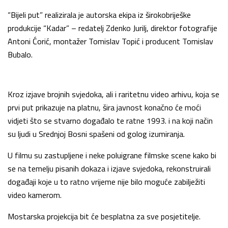
“Bijeli put” realizirala je autorska ekipa iz širokobriješke
produkcije “Kadar” – redatelj Zdenko Jurilj, direktor fotografije
Antoni Ćorić, montažer Tomislav Topić i producent Tomislav
Bubalo.
Kroz izjave brojnih svjedoka, ali i raritetnu video arhivu, koja se
prvi put prikazuje na platnu, šira javnost konačno će moći
vidjeti što se stvarno događalo te ratne 1993. i na koji način
su ljudi u Srednjoj Bosni spašeni od golog izumiranja.
U filmu su zastupljene i neke poluigrane filmske scene kako bi
se na temelju pisanih dokaza i izjave svjedoka, rekonstruirali
događaji koje u to ratno vrijeme nije bilo moguće zabilježiti
video kamerom.
Mostarska projekcija bit će besplatna za sve posjetitelje.