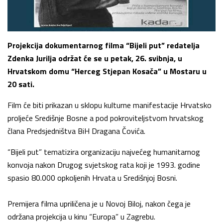
Projekcija dokumentarnog filma “Bijeli put” redatelja
Zdenka Jurilja održat će se u petak, 26. svibnja, u
Hrvatskom domu “Herceg Stjepan Kosača” u Mostaru u
20 sati.
Film će biti prikazan u sklopu kulturne manifestacije Hrvatsko
proljeće Središnje Bosne a pod pokroviteljstvom hrvatskog
člana Predsjedništva BiH Dragana Čovića.
“Bijeli put” tematizira organizaciju najvećeg humanitarnog
konvoja nakon Drugog svjetskog rata koji je 1993. godine
spasio 80.000 opkoljenih Hrvata u Središnjoj Bosni.
Premijera filma upriličena je u Novoj Biloj, nakon čega je
održana projekcija u kinu “Europa” u Zagrebu.