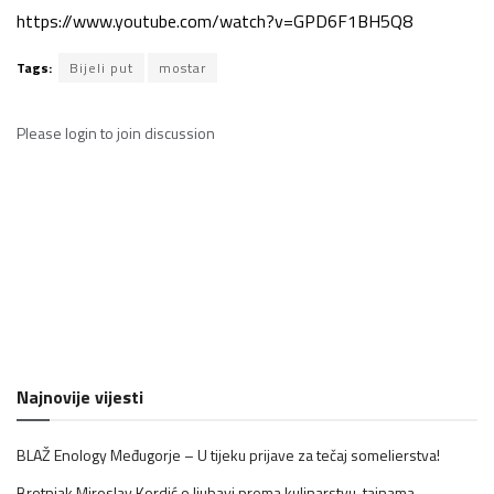
https://www.youtube.com/watch?v=GPD6F1BH5Q8
Tags:
Bijeli put
mostar
Please
login
to join discussion
Najnovije vijesti
BLAŽ Enology Međugorje – U tijeku prijave za tečaj somelierstva!
Brotnjak Miroslav Kordić o ljubavi prema kulinarstvu, tajnama