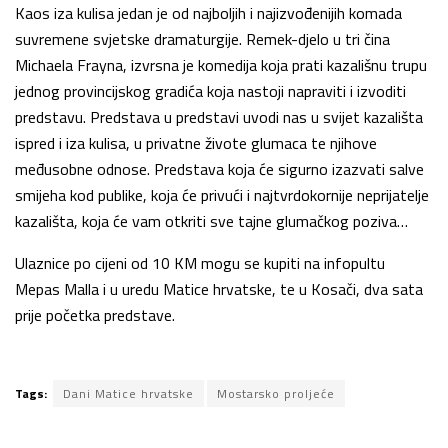
Kaos iza kulisa jedan je od najboljih i najizvođenijih komada
suvremene svjetske dramaturgije. Remek-djelo u tri čina
Michaela Frayna, izvrsna je komedija koja prati kazališnu trupu
jednog provincijskog gradića koja nastoji napraviti i izvoditi
predstavu. Predstava u predstavi uvodi nas u svijet kazališta
ispred i iza kulisa, u privatne živote glumaca te njihove
međusobne odnose. Predstava koja će sigurno izazvati salve
smijeha kod publike, koja će privući i najtvrdokornije neprijatelje
kazališta, koja će vam otkriti sve tajne glumačkog poziva…
Ulaznice po cijeni od 10 KM mogu se kupiti na infopultu
Mepas Malla i u uredu Matice hrvatske, te u Kosači, dva sata
prije početka predstave.
Tags:
Dani Matice hrvatske
Mostarsko proljeće