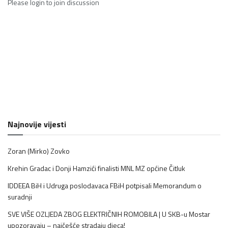
Please
login
to join discussion
Najnovije vijesti
Zoran (Mirko) Zovko
Krehin Gradac i Donji Hamzići finalisti MNL MZ općine Čitluk
IDDEEA BiH i Udruga poslodavaca FBiH potpisali Memorandum o
suradnji
SVE VIŠE OZLJEDA ZBOG ELEKTRIČNIH ROMOBILA | U SKB-u Mostar
upozoravaju – najčešće stradaju djeca!