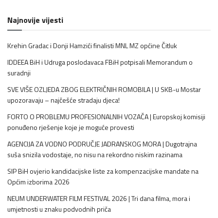
Najnovije vijesti
Krehin Gradac i Donji Hamzići finalisti MNL MZ općine Čitluk
IDDEEA BiH i Udruga poslodavaca FBiH potpisali Memorandum o
suradnji
SVE VIŠE OZLJEDA ZBOG ELEKTRIČNIH ROMOBILA | U SKB-u Mostar
upozoravaju – najčešće stradaju djeca!
FORTO O PROBLEMU PROFESIONALNIH VOZAČA | Europskoj komisiji
ponuđeno rješenje koje je moguće provesti
AGENCIJA ZA VODNO PODRUČJE JADRANSKOG MORA | Dugotrajna
suša snizila vodostaje, no nisu na rekordno niskim razinama
SIP BiH ovjerio kandidacijske liste za kompenzacijske mandate na
Općim izborima 2026
NEUM UNDERWATER FILM FESTIVAL 2026 | Tri dana filma, mora i
umjetnosti u znaku podvodnih priča