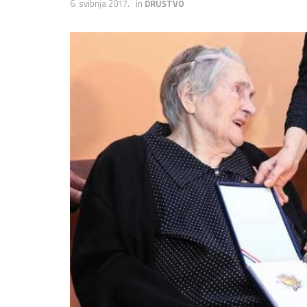
6. svibnja 2017.
in
DRUŠTVO