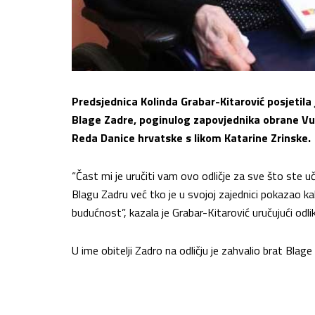
Predsjednica Kolinda Grabar-Kitarović posjetila
Blage Zadre, poginulog zapovjednika obrane Vuko
Reda Danice hrvatske s likom Katarine Zrinske.
“Čast mi je uručiti vam ovo odličje za sve što ste u
Blagu Zadru već tko je u svojoj zajednici pokazao ka
budućnost”, kazala je Grabar-Kitarović uručujući odli
U ime obitelji Zadro na odličju je zahvalio brat Blag