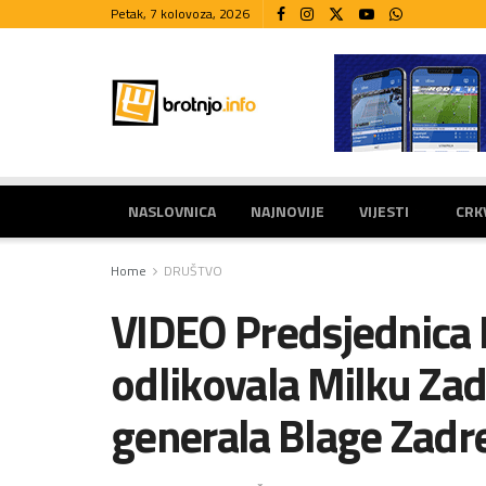
Petak, 7 kolovoza, 2026
NASLOVNICA
NAJNOVIJE
VIJESTI
CRK
Home
DRUŠTVO
VIDEO Predsjednica 
odlikovala Milku Za
generala Blage Zadr