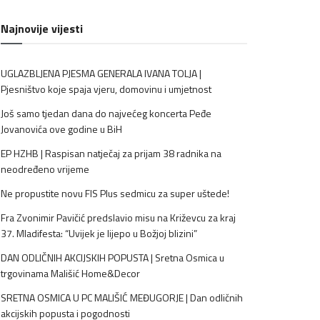
Najnovije vijesti
UGLAZBLJENA PJESMA GENERALA IVANA TOLJA |
Pjesništvo koje spaja vjeru, domovinu i umjetnost
Još samo tjedan dana do najvećeg koncerta Peđe
Jovanovića ove godine u BiH
EP HZHB | Raspisan natječaj za prijam 38 radnika na
neodređeno vrijeme
Ne propustite novu FIS Plus sedmicu za super uštede!
Fra Zvonimir Pavičić predslavio misu na Križevcu za kraj
37. Mladifesta: “Uvijek je lijepo u Božjoj blizini”
DAN ODLIČNIH AKCIJSKIH POPUSTA | Sretna Osmica u
trgovinama Mališić Home&Decor
SRETNA OSMICA U PC MALIŠIĆ MEĐUGORJE | Dan odličnih
akcijskih popusta i pogodnosti