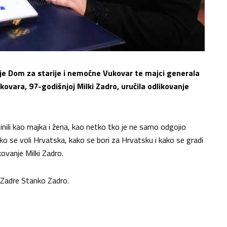
 je Dom za starije i nemoćne Vukovar te majci generala
vara, 97-godišnjoj Milki Zadro, uručila odlikovanje
činili kao majka i žena, kao netko tko je ne samo odgojio
ko se voli Hrvatska, kako se bori za Hrvatsku i kako se gradi
kovanje Milki Zadro.
e Zadre Stanko Zadro.