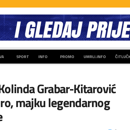
VA
SPORT
INFO
PROMO
UMRLI.INFO
ČITLUČ
Kolinda Grabar-Kitarović
dro, majku legendarnog
e