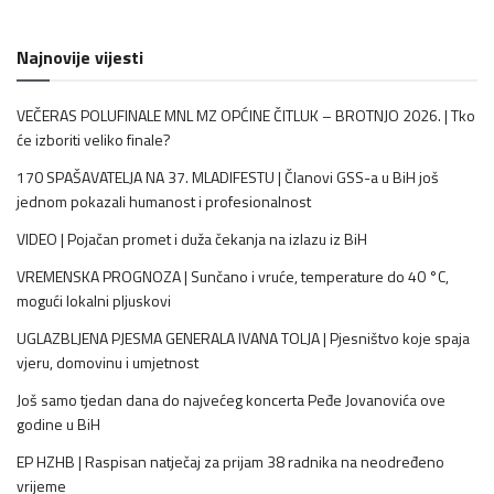
Najnovije vijesti
VEČERAS POLUFINALE MNL MZ OPĆINE ČITLUK – BROTNJO 2026. | Tko
će izboriti veliko finale?
170 SPAŠAVATELJA NA 37. MLADIFESTU | Članovi GSS-a u BiH još
jednom pokazali humanost i profesionalnost
VIDEO | Pojačan promet i duža čekanja na izlazu iz BiH
VREMENSKA PROGNOZA | Sunčano i vruće, temperature do 40 °C,
mogući lokalni pljuskovi
UGLAZBLJENA PJESMA GENERALA IVANA TOLJA | Pjesništvo koje spaja
vjeru, domovinu i umjetnost
Još samo tjedan dana do najvećeg koncerta Peđe Jovanovića ove
godine u BiH
EP HZHB | Raspisan natječaj za prijam 38 radnika na neodređeno
vrijeme