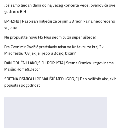
Još samo tjedan dana do najvećeg koncerta Peđe Jovanovića ove
godine u BiH
EP HZHB | Raspisan natječaj za prijam 38 radnika na neodređeno
vrijeme
Ne propustite novu FIS Plus sedmicu za super uštede!
Fra Zvonimir Pavičić predslavio misu na Križevcu za kraj 37.
Mladifesta: “Uvijek je lijepo u Božjoj blizini”
DAN ODLIČNIH AKCIJSKIH POPUSTA | Sretna Osmica u trgovinama
Mališić Home&Decor
SRETNA OSMICA U PC MALIŠIĆ MEĐUGORJE | Dan odličnih akcijskih
popusta i pogodnosti