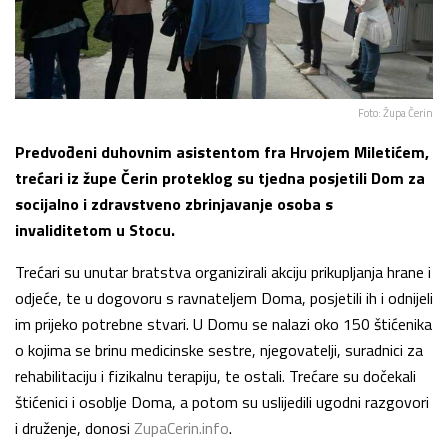
Foto: Župa Čerin
Predvođeni duhovnim asistentom fra Hrvojem Miletićem,
trećari iz župe Čerin proteklog su tjedna posjetili Dom za
socijalno i zdravstveno zbrinjavanje osoba s
invaliditetom u Stocu.
Trećari su unutar bratstva organizirali akciju prikupljanja hrane i
odjeće, te u dogovoru s ravnateljem Doma, posjetili ih i odnijeli
im prijeko potrebne stvari. U Domu se nalazi oko 150 štićenika
o kojima se brinu medicinske sestre, njegovatelji, suradnici za
rehabilitaciju i fizikalnu terapiju, te ostali. Trećare su dočekali
štićenici i osoblje Doma, a potom su uslijedili ugodni razgovori
i druženje, donosi
ZupaCerin.info
.