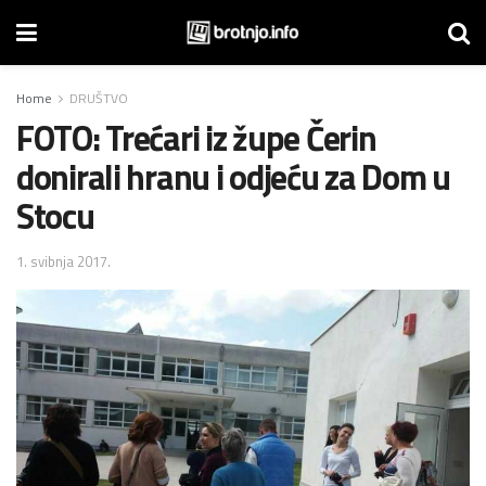
Home
DRUŠTVO
FOTO: Trećari iz župe Čerin
donirali hranu i odjeću za Dom u
Stocu
1. svibnja 2017.