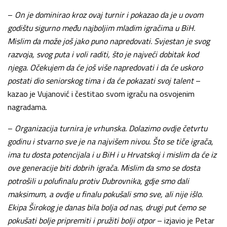
–
On je dominirao kroz ovaj turnir i pokazao da je u ovom
godištu sigurno među najboljim mladim igračima u BiH.
Mislim da može još jako puno napredovati. Svjestan je svog
razvoja, svog puta i voli raditi, što je najveći dobitak kod
njega. Očekujem da će još više napredovati i da će uskoro
postati dio seniorskog tima i da će pokazati svoj talent
–
kazao je Vujanović i čestitao svom igraču na osvojenim
nagradama.
–
Organizacija turnira je vrhunska. Dolazimo ovdje četvrtu
godinu i stvarno sve je na najvišem nivou. Što se tiče igrača,
ima tu dosta potencijala i u BiH i u Hrvatskoj i mislim da će iz
ove generacije biti dobrih igrača. Mislim da smo se dosta
potrošili u polufinalu protiv Dubrovnika, gdje smo dali
maksimum, a ovdje u finalu pokušali smo sve, ali nije išlo.
Ekipa Širokog je danas bila bolja od nas, drugi put ćemo se
pokušati bolje pripremiti i pružiti bolji otpor
– izjavio je Petar