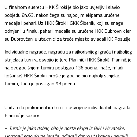
U finalnom susretu HKK Široki je bio jako uvjerljiv i slavio
pobjedu 84:63, nakon čega su najboljim ekipama uručene
medalja i pehari. Uz HKK Široki i GKK Šibenik, koji su snage
odmjerili u finalu, pehar i medalje su uručene i KK Dubrovnik jer
su Dubrovčani u utakmici za treće mjesto svladali KK Posušje.
Individualne nagrade, nagradu za najkorisnijeg igrača i najboljeg
strijelaca turnira osvojio je Jure Planinić (HKK Široki). Planinić je
na ovogodišnjem turniru postigao 136 poena. Inače, mladi
košarkaš HKK Široki i prošle je godine bio najbolji strijelac
turnira, tada je postigao 93 poena.
Upitan da prokomentira turnir i osvojene individualnih nagrada
Planinić je kazao:
–
Turnir je jako dobar, bilo je dosta ekipa iz BiH i Hrvatske.
Upoznali smo druge igrače, odigrali dobro utakmice i osvojili