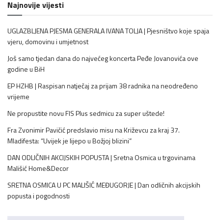
Najnovije vijesti
UGLAZBLJENA PJESMA GENERALA IVANA TOLJA | Pjesništvo koje spaja
vjeru, domovinu i umjetnost
Još samo tjedan dana do najvećeg koncerta Peđe Jovanovića ove
godine u BiH
EP HZHB | Raspisan natječaj za prijam 38 radnika na neodređeno
vrijeme
Ne propustite novu FIS Plus sedmicu za super uštede!
Fra Zvonimir Pavičić predslavio misu na Križevcu za kraj 37.
Mladifesta: “Uvijek je lijepo u Božjoj blizini”
DAN ODLIČNIH AKCIJSKIH POPUSTA | Sretna Osmica u trgovinama
Mališić Home&Decor
SRETNA OSMICA U PC MALIŠIĆ MEĐUGORJE | Dan odličnih akcijskih
popusta i pogodnosti