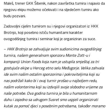
Maleš, trener GKK Šibenik, nakon završetka turnira i najavio da
njegovu ekipu možemo očekivati i na sljedećem turniru ako
budu pozvani.
Zadovoljni cijelim turnirom su i njegovi organizatori iz HKK
Brotnjo, koji posebno ističu humanitarni karakter
ovogodišnjeg turnira i seminar koji je organiziran za suce.
–
HKK Brotnjo se zahvaljuje svim sudionicima ovogodišnjeg
turnira, našem generalnom sponzoru Monte Zott-u i
kompaniji Union Foods koja nam je ustupila smještaj za tri
gostujuće ekipe u Herceg etno selu Međugorje. Velika zahvala
ide svim našim ostalim sponzorima i pokroviteljima koji su
nas podržali kako bi i ovaj turnir prošao u najboljem redu,
našim volonterima koji su izdvojili svoje slobodno vrijeme za
naše potrebe. Ova godina turnira je bila u humanitarnom
duhu i zajedno sa udrugom Susret smo uspjeli organizirati
kutak za pomoć djeci s posebnim potrebama, također moramo