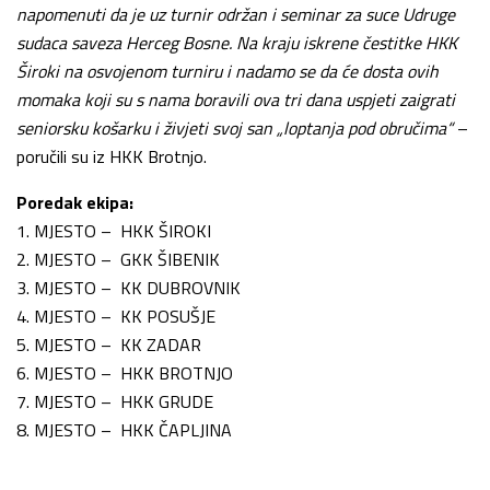
napomenuti da je uz turnir održan i seminar za suce Udruge
sudaca saveza Herceg Bosne. Na kraju iskrene čestitke HKK
Široki na osvojenom turniru i nadamo se da će dosta ovih
momaka koji su s nama boravili ova tri dana uspjeti zaigrati
seniorsku košarku i živjeti svoj san „loptanja pod obručima“
–
poručili su iz HKK Brotnjo.
Poredak ekipa:
1. MJESTO – HKK ŠIROKI
2. MJESTO – GKK ŠIBENIK
3. MJESTO – KK DUBROVNIK
4. MJESTO – KK POSUŠJE
5. MJESTO – KK ZADAR
6. MJESTO – HKK BROTNJO
7. MJESTO – HKK GRUDE
8. MJESTO – HKK ČAPLJINA