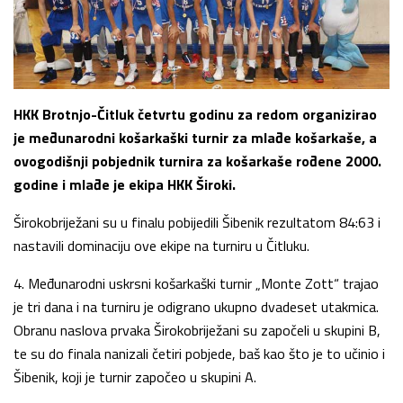
HKK Brotnjo-Čitluk četvrtu godinu za redom organizirao
je međunarodni košarkaški turnir za mlađe košarkaše, a
ovogodišnji pobjednik turnira za košarkaše rođene 2000.
godine i mlađe je ekipa HKK Široki.
Širokobriježani su u finalu pobijedili Šibenik rezultatom 84:63 i
nastavili dominaciju ove ekipe na turniru u Čitluku.
4. Međunarodni uskrsni košarkaški turnir „Monte Zott“ trajao
je tri dana i na turniru je odigrano ukupno dvadeset utakmica.
Obranu naslova prvaka Širokobriježani su započeli u skupini B,
te su do finala nanizali četiri pobjede, baš kao što je to učinio i
Šibenik, koji je turnir započeo u skupini A.