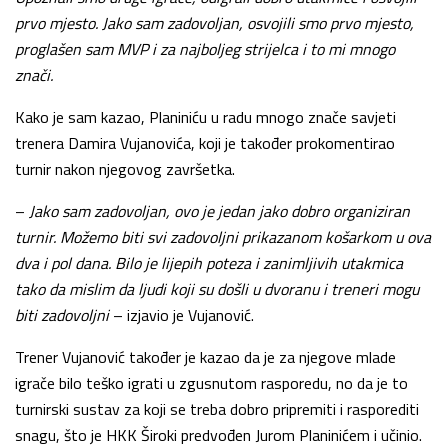
prvo mjesto. Jako sam zadovoljan, osvojili smo prvo mjesto,
proglašen sam MVP i za najboljeg strijelca i to mi mnogo
znači.
Kako je sam kazao, Planiniću u radu mnogo znače savjeti
trenera Damira Vujanovića, koji je također prokomentirao
turnir nakon njegovog završetka.
–
Jako sam zadovoljan, ovo je jedan jako dobro organiziran
turnir. Možemo biti svi zadovoljni prikazanom košarkom u ova
dva i pol dana. Bilo je lijepih poteza i zanimljivih utakmica
tako da mislim da ljudi koji su došli u dvoranu i treneri mogu
biti zadovoljni
– izjavio je Vujanović.
Trener Vujanović također je kazao da je za njegove mlade
igrače bilo teško igrati u zgusnutom rasporedu, no da je to
turnirski sustav za koji se treba dobro pripremiti i rasporediti
snagu, što je HKK Široki predvođen Jurom Planinićem i učinio.