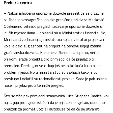
Preblizu centru
– Nakon ishođenja uporabne dozvole preselit će se državne
službe u novosagrađeni objekt graničnog prijelaza Metković.
Očekujemo tehnički pregled i izdavanje uporabne dozvole u
idućih mjesec dana – pojasnili su u Ministarstvu financija. No,
Ministarstvo financija je institucija koja investitor projekta i
koje je dalo suglasnost na projekt na osnovu kojeg izdana
građevinska dozvola. Kako neslužbeno saznajemo, već je
prilikom izrade projekta bilo primjedbi da će prijelaz biti
premalen. Predlagao se otkup još nekoliko kuća kako bi se
problem riješio. No u ministarstvu su zaključili kako je to
preskupo i odlučili su racionalizirati projekt. Sada je pak upitno
hoće li prijelaz proći tehnički pregled.
Što se tiče pak primjedbi stanovnika Ulice Stjepana Radića, koji
najavljuju prosvjede ističući da je prijelaz neuvjetan, odnosno
preuzak za promet vozila i autobusa te da će se stvarati