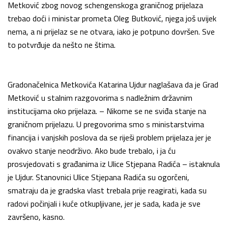
Metković zbog novog schengenskoga graničnog prijelaza
trebao doći i ministar prometa Oleg Butković, njega još uvijek
nema, a ni prijelaz se ne otvara, iako je potpuno dovršen. Sve
to potvrđuje da nešto ne štima.
Gradonačelnica Metkovića Katarina Ujdur naglašava da je Grad
Metković u stalnim razgovorima s nadležnim državnim
institucijama oko prijelaza. – Nikome se ne sviđa stanje na
graničnom prijelazu. U pregovorima smo s ministarstvima
financija i vanjskih poslova da se riješi problem prijelaza jer je
ovakvo stanje neodrživo. Ako bude trebalo, i ja ću
prosvjedovati s građanima iz Ulice Stjepana Radića – istaknula
je Ujdur. Stanovnici Ulice Stjepana Radića su ogorčeni,
smatraju da je gradska vlast trebala prije reagirati, kada su
radovi počinjali i kuće otkupljivane, jer je sada, kada je sve
završeno, kasno.