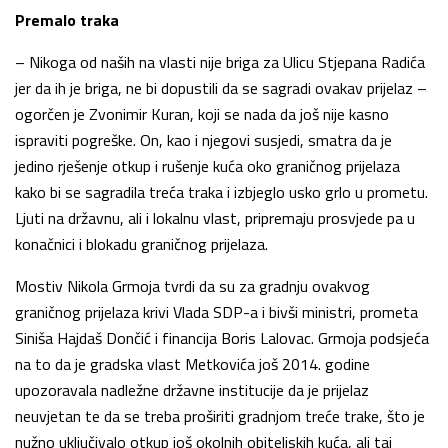
Premalo traka
– Nikoga od naših na vlasti nije briga za Ulicu Stjepana Radića
jer da ih je briga, ne bi dopustili da se sagradi ovakav prijelaz –
ogorčen je Zvonimir Kuran, koji se nada da još nije kasno
ispraviti pogreške. On, kao i njegovi susjedi, smatra da je
jedino rješenje otkup i rušenje kuća oko graničnog prijelaza
kako bi se sagradila treća traka i izbjeglo usko grlo u prometu.
Ljuti na državnu, ali i lokalnu vlast, pripremaju prosvjede pa u
konačnici i blokadu graničnog prijelaza.
Mostiv Nikola Grmoja tvrdi da su za gradnju ovakvog
graničnog prijelaza krivi Vlada SDP-a i bivši ministri, prometa
Siniša Hajdaš Dončić i financija Boris Lalovac. Grmoja podsjeća
na to da je gradska vlast Metkovića još 2014. godine
upozoravala nadležne državne institucije da je prijelaz
neuvjetan te da se treba proširiti gradnjom treće trake, što je
nužno uključivalo otkup još okolnih obiteljskih kuća, ali taj