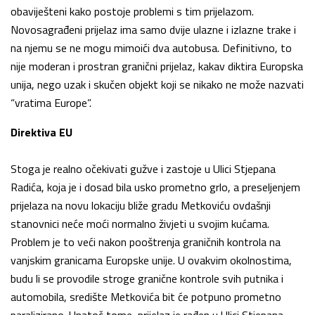
obaviješteni kako postoje problemi s tim prijelazom.
Novosagrađeni prijelaz ima samo dvije ulazne i izlazne trake i
na njemu se ne mogu mimoići dva autobusa. Definitivno, to
nije moderan i prostran granični prijelaz, kakav diktira Europska
unija, nego uzak i skučen objekt koji se nikako ne može nazvati
“vratima Europe”.
Direktiva EU
Stoga je realno očekivati gužve i zastoje u Ulici Stjepana
Radića, koja je i dosad bila usko prometno grlo, a preseljenjem
prijelaza na novu lokaciju bliže gradu Metkoviću ovdašnji
stanovnici neće moći normalno živjeti u svojim kućama.
Problem je to veći nakon pooštrenja graničnih kontrola na
vanjskim granicama Europske unije. U ovakvim okolnostima,
budu li se provodile stroge granične kontrole svih putnika i
automobila, središte Metkovića bit će potpuno prometno