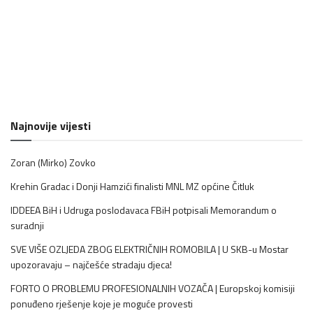
Najnovije vijesti
Zoran (Mirko) Zovko
Krehin Gradac i Donji Hamzići finalisti MNL MZ općine Čitluk
IDDEEA BiH i Udruga poslodavaca FBiH potpisali Memorandum o
suradnji
SVE VIŠE OZLJEDA ZBOG ELEKTRIČNIH ROMOBILA | U SKB-u Mostar
upozoravaju – najčešće stradaju djeca!
FORTO O PROBLEMU PROFESIONALNIH VOZAČA | Europskoj komisiji
ponuđeno rješenje koje je moguće provesti