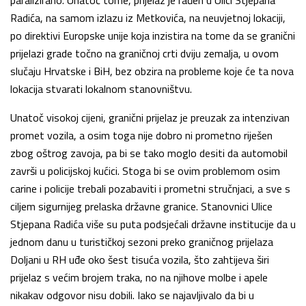
paralizirano. Unatoč tome, prijelaz je rađen u Ulici Stjepana
Radića, na samom izlazu iz Metkovića, na neuvjetnoj lokaciji,
po direktivi Europske unije koja inzistira na tome da se granični
prijelazi grade točno na graničnoj crti dviju zemalja, u ovom
slučaju Hrvatske i BiH, bez obzira na probleme koje će ta nova
lokacija stvarati lokalnom stanovništvu.
Unatoč visokoj cijeni, granični prijelaz je preuzak za intenzivan
promet vozila, a osim toga nije dobro ni prometno riješen
zbog oštrog zavoja, pa bi se tako moglo desiti da automobil
završi u policijskoj kućici. Stoga bi se ovim problemom osim
carine i policije trebali pozabaviti i prometni stručnjaci, a sve s
ciljem sigurnijeg prelaska državne granice. Stanovnici Ulice
Stjepana Radića više su puta podsjećali državne institucije da u
jednom danu u turističkoj sezoni preko graničnog prijelaza
Doljani u RH uđe oko šest tisuća vozila, što zahtijeva širi
prijelaz s većim brojem traka, no na njihove molbe i apele
nikakav odgovor nisu dobili. Iako se najavljivalo da bi u