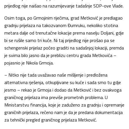
prijedlog nije naišao na razumijevanje tadašnje SDP-ove Vlade.
Osim toga, po Grmojinim riječima, grad Metković je predlagao
gradnju prijelaza na takozvanom Đumruku, nekoliko stotina
metara dalje od trenutačne lokacije prema naselju Doljani, gdje
bi se rušile samo tri kuće. Ni taj prijedlog nije prošao pa se
schengenski prijelaz počeo graditi na sadašnjoj lokaciji, premda
je svima bilo jasno da je preblizu centru grada Metkovića –
pojasnio je Nikola Grmoja.
– Nitko nije tada uvažavao naše mišljenje i predložena
alternativna rješenja, otkupljivane su kuće i sada smo tu gdje
jesmo – rekao je Grmoja i dodao da Metković i bez ovakvoga
graničnog prijelaza ima previše prometnih problema. U
Ministarstvu financija, koje je zaduženo za gradnju i opremanje
graničnih prijelaza, rečeno nam je da je predana dokumentacija
za tehnički pregled graničnog prijelaza Metković.