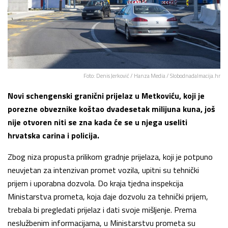
Foto: Denis Jerković / Hanza Media / Slobodnadalmacija.hr
Novi schengenski granični prijelaz u Metkoviću, koji je
porezne obveznike koštao dvadesetak milijuna kuna, još
nije otvoren niti se zna kada će se u njega useliti
hrvatska carina i policija.
Zbog niza propusta prilikom gradnje prijelaza, koji je potpuno
neuvjetan za intenzivan promet vozila, upitni su tehnički
prijem i uporabna dozvola. Do kraja tjedna inspekcija
Ministarstva prometa, koja daje dozvolu za tehnički prijem,
trebala bi pregledati prijelaz i dati svoje mišljenje. Prema
neslužbenim informacijama, u Ministarstvu prometa su