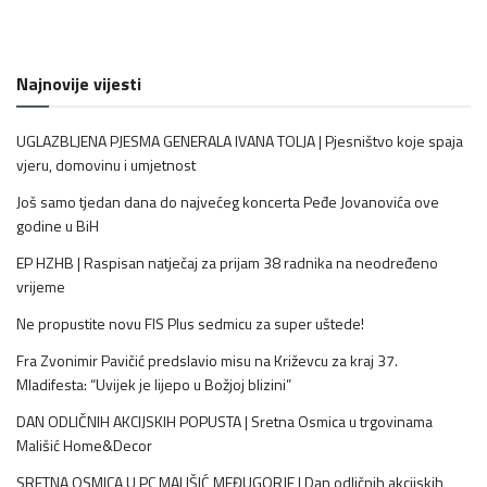
Najnovije vijesti
UGLAZBLJENA PJESMA GENERALA IVANA TOLJA | Pjesništvo koje spaja
vjeru, domovinu i umjetnost
Još samo tjedan dana do najvećeg koncerta Peđe Jovanovića ove
godine u BiH
EP HZHB | Raspisan natječaj za prijam 38 radnika na neodređeno
vrijeme
Ne propustite novu FIS Plus sedmicu za super uštede!
Fra Zvonimir Pavičić predslavio misu na Križevcu za kraj 37.
Mladifesta: “Uvijek je lijepo u Božjoj blizini”
DAN ODLIČNIH AKCIJSKIH POPUSTA | Sretna Osmica u trgovinama
Mališić Home&Decor
SRETNA OSMICA U PC MALIŠIĆ MEĐUGORJE | Dan odličnih akcijskih