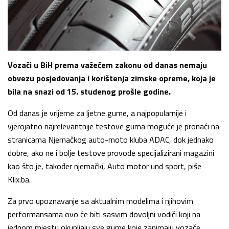
Vozači u BiH prema važećem zakonu od danas nemaju
obvezu posjedovanja i korištenja zimske opreme, koja je
bila na snazi od 15. studenog prošle godine.
Od danas je vrijeme za ljetne gume, a najpopularnije i
vjerojatno najrelevantnije testove guma moguće je pronaći na
stranicama Njemačkog auto-moto kluba ADAC, dok jednako
dobre, ako ne i bolje testove provode specijalizirani magazini
kao što je, također njemački, Auto motor und sport, piše
Klix.ba.
Za prvo upoznavanje sa aktualnim modelima i njihovim
performansama ovo će biti sasvim dovoljni vodiči koji na
jednom mjestu okupljaju sve gume koje zanimaju vozače.