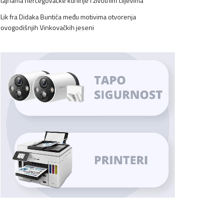
tajnama hercegovačke kuhinje i životnim ciljevima
Lik fra Didaka Buntića među motivima otvorenja
ovogodišnjih Vinkovačkih jeseni