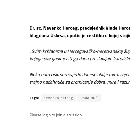
Dr. sc. Nevenko Herceg, predsjednik Vlade Her
blagdana Uskrsa, uputio je čestitku u kojoj stoji
„Svim kršćanima u Hercegovačko-neretvanskoj župan
kojega ove godine istoga dana proslavljaju katolički 
Neka nam Uskrsno svjetlo donese obilje mira, zajed
trajno nadahnuće za promicanje dobra, mira i raz
Tags:
nevenko herceg
Vlada HNŽ
Please
login
to join discussion