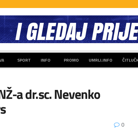
VA
SPORT
INFO
PROMO
UMRLI.INFO
ČITLUČ
NŽ-a dr.sc. Nevenko
rs
0