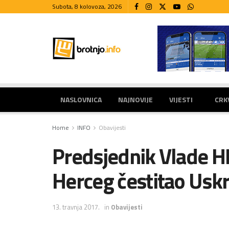
Subota, 8 kolovoza, 2026
NASLOVNICA
NAJNOVIJE
VIJESTI
CRK
Home
INFO
Obavijesti
Predsjednik Vlade H
Herceg čestitao Usk
13. travnja 2017.
in
Obavijesti