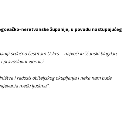
cegovačko-neretvanske županije, u povodu nastupajućeg
:
iji srdačno čestitam Uskrs – najveći kršćanski blagdan,
i pravoslavni vjernici.
ništva i radosti obiteljskog okupljanja i neka nam bude
umijevanja među ljudima“
.