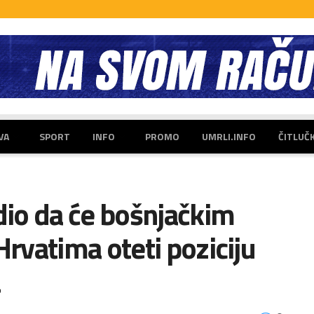
VA
SPORT
INFO
PROMO
UMRLI.INFO
ČITLUČ
io da će bošnjačkim
rvatima oteti poziciju
a