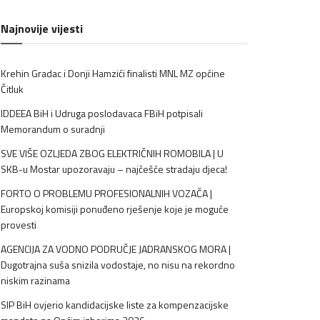
Najnovije vijesti
Krehin Gradac i Donji Hamzići finalisti MNL MZ općine
Čitluk
IDDEEA BiH i Udruga poslodavaca FBiH potpisali
Memorandum o suradnji
SVE VIŠE OZLJEDA ZBOG ELEKTRIČNIH ROMOBILA | U
SKB-u Mostar upozoravaju – najčešće stradaju djeca!
FORTO O PROBLEMU PROFESIONALNIH VOZAČA |
Europskoj komisiji ponuđeno rješenje koje je moguće
provesti
AGENCIJA ZA VODNO PODRUČJE JADRANSKOG MORA |
Dugotrajna suša snizila vodostaje, no nisu na rekordno
niskim razinama
SIP BiH ovjerio kandidacijske liste za kompenzacijske