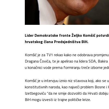
Lider Demokratske fronte Željko Komšić potvrdi
hrvatskog člana Predsjedništva BiH.
Komšić je za TV1 rekao kako ne odobrava promjenu
Dragana Čovića, te je apelirao na lidera SDA, Bakir
u konačnici vode prema formiranju treće izborne jedi
Komšić je u intervjuu iznio niz stavova koji, ako se
konstitutivnih naroda, kao najveći problem Bosne i H
Izetbegoviću “da ne smije dozvoliti da Hrvati dobiju 
BiH mogu izvesti iz trajne političke krize.