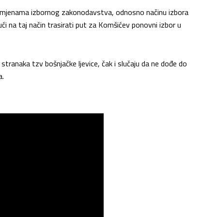
 promjenama izbornog zakonodavstva, odnosno načinu izbora
ći na taj način trasirati put za Komšićev ponovni izbor u
stranaka tzv bošnjačke ljevice, čak i slučaju da ne dođe do
a.