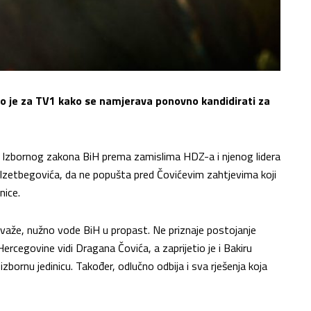
o je za TV1 kako se namjerava ponovno kandidirati za
 Izbornog zakona BiH prema zamislima HDZ-a i njenog lidera
a Izetbegovića, da ne popušta pred Čovićevim zahtjevima koji
nice.
 uvaže, nužno vode BiH u propast. Ne priznaje postojanje
ercegovine vidi Dragana Čovića, a zaprijetio je i Bakiru
izbornu jedinicu. Također, odlučno odbija i sva rješenja koja