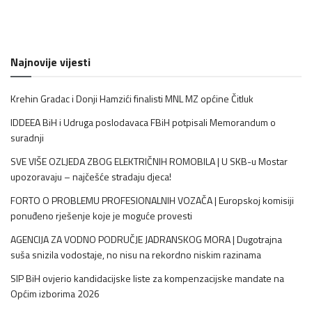
Najnovije vijesti
Krehin Gradac i Donji Hamzići finalisti MNL MZ općine Čitluk
IDDEEA BiH i Udruga poslodavaca FBiH potpisali Memorandum o
suradnji
SVE VIŠE OZLJEDA ZBOG ELEKTRIČNIH ROMOBILA | U SKB-u Mostar
upozoravaju – najčešće stradaju djeca!
FORTO O PROBLEMU PROFESIONALNIH VOZAČA | Europskoj komisiji
ponuđeno rješenje koje je moguće provesti
AGENCIJA ZA VODNO PODRUČJE JADRANSKOG MORA | Dugotrajna
suša snizila vodostaje, no nisu na rekordno niskim razinama
SIP BiH ovjerio kandidacijske liste za kompenzacijske mandate na
Općim izborima 2026