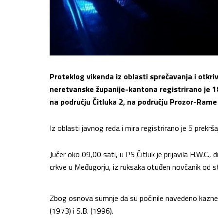
Proteklog vikenda iz oblasti sprečavanja i otkr
neretvanske županije-kantona registrirano je 18
na području Čitluka 2, na području Prozor-Rame 2
Iz oblasti javnog reda i mira registrirano je 5 prekrš
Jučer oko 09,00 sati, u PS Čitluk je prijavila H.W.C., 
crkve u Međugorju, iz ruksaka otuđen novčanik od s
Zbog osnova sumnje da su počinile navedeno kazneno 
(1973) i S.B. (1996).