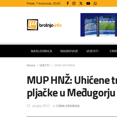
Petak, 7 kolovoza, 2026
NASLOVNICA
NAJNOVIJE
VIJESTI
CRK
Home
VIJESTI
CRNA KRONIKA
MUP HNŽ: Uhićene tr
pljačke u Međugorju
27. ožujka 2017.
in
CRNA KRONIKA