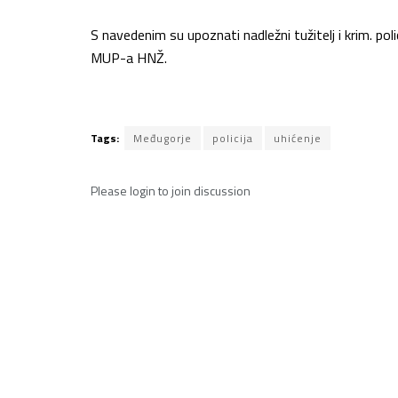
S navedenim su upoznati nadležni tužitelj i krim. pol
MUP-a HNŽ.
Tags:
Međugorje
policija
uhićenje
Please
login
to join discussion