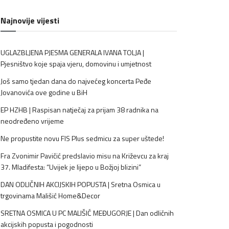
Najnovije vijesti
UGLAZBLJENA PJESMA GENERALA IVANA TOLJA |
Pjesništvo koje spaja vjeru, domovinu i umjetnost
Još samo tjedan dana do najvećeg koncerta Peđe
Jovanovića ove godine u BiH
EP HZHB | Raspisan natječaj za prijam 38 radnika na
neodređeno vrijeme
Ne propustite novu FIS Plus sedmicu za super uštede!
Fra Zvonimir Pavičić predslavio misu na Križevcu za kraj
37. Mladifesta: “Uvijek je lijepo u Božjoj blizini”
DAN ODLIČNIH AKCIJSKIH POPUSTA | Sretna Osmica u
trgovinama Mališić Home&Decor
SRETNA OSMICA U PC MALIŠIĆ MEĐUGORJE | Dan odličnih
akcijskih popusta i pogodnosti