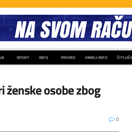
VA
SPORT
INFO
PROMO
UMRLI.INFO
ČITLUČ
i ženske osobe zbog
0