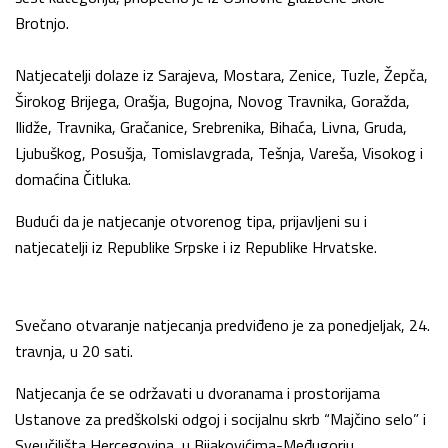
Brotnjo.
Natjecatelji dolaze iz Sarajeva, Mostara, Zenice, Tuzle, Žepča,
Širokog Brijega, Orašja, Bugojna, Novog Travnika, Goražda,
Ilidže, Travnika, Gračanice, Srebrenika, Bihaća, Livna, Gruda,
Ljubuškog, Posušja, Tomislavgrada, Tešnja, Vareša, Visokog i
domaćina Čitluka.
Budući da je natjecanje otvorenog tipa, prijavljeni su i
natjecatelji iz Republike Srpske i iz Republike Hrvatske.
Svečano otvaranje natjecanja predviđeno je za ponedjeljak, 24.
travnja, u 20 sati.
Natjecanja će se održavati u dvoranama i prostorijama
Ustanove za predškolski odgoj i socijalnu skrb “Majčino selo” i
Sveučilišta Hercegovina, u Bijakovićima-Međugorju.