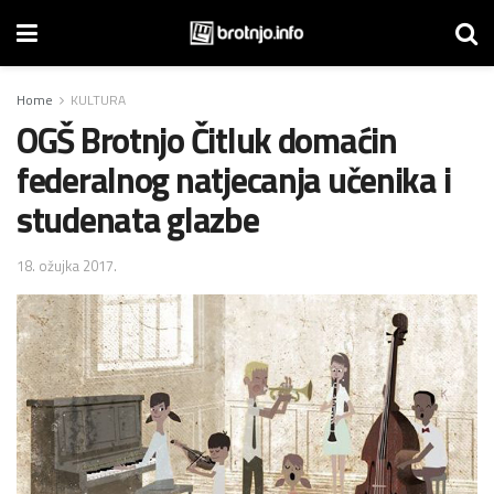
Home
KULTURA
OGŠ Brotnjo Čitluk domaćin
federalnog natjecanja učenika i
studenata glazbe
18. ožujka 2017.