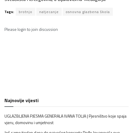
Tags:
brotnjo
natjecanje
osnovna glazbena škola
Please
login
to join discussion
Najnovije vijesti
UGLAZBLJENA PJESMA GENERALA IVANA TOLJA | Pjesništvo koje spaja
vjeru, domovinu i umjetnost
Još samo tjedan dana do najvećeg koncerta Peđe Jovanovića ove