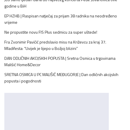
godine u BiH
EP HZHB | Raspisan natječaj za prijam 38 radnika na neodređeno
vrijeme
Ne propustite novu FIS Plus sedmicu za super uštede!
Fra Zvonimir Pavičić predslavio misu na Križevcu za kraj 37.
Mladifesta: “Uvijek je lijepo u Božjoj blizini”
DAN ODLIČNIH AKCIJSKIH POPUSTA | Sretna Osmica u trgovinama
Mališić Home&Decor
SRETNA OSMICA U PC MALIŠIĆ MEĐUGORJE | Dan odličnih akcijskih
popusta i pogodnosti