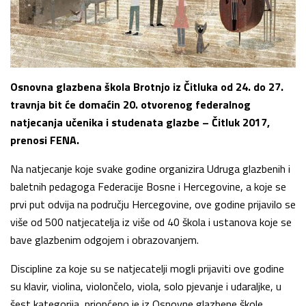
Osnovna glazbena škola Brotnjo iz Čitluka od 24. do 27.
travnja bit će domaćin 20. otvorenog federalnog
natjecanja učenika i studenata glazbe – Čitluk 2017,
prenosi FENA.
Na natjecanje koje svake godine organizira Udruga glazbenih i
baletnih pedagoga Federacije Bosne i Hercegovine, a koje se
prvi put odvija na području Hercegovine, ove godine prijavilo se
više od 500 natjecatelja iz više od 40 škola i ustanova koje se
bave glazbenim odgojem i obrazovanjem.
Discipline za koje su se natjecatelji mogli prijaviti ove godine
su klavir, violina, violončelo, viola, solo pjevanje i udaraljke, u
šest kategorija, priopćeno je iz Osnovne glazbene škole